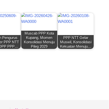
Muscab PPP Kota
n Pengurus
Kupang, Momen
PPP NTT Gelar
er PPP NTT
Konsolidasi Menuju
Muswil, Konsolidasi
 DPP PPP…
Pileg 2029
Kekuatan Menuju…