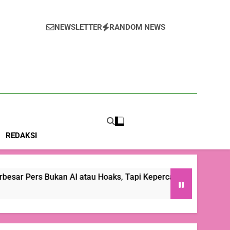
odo: Tantangan Terbesar Pers Bukan Al atau
Hoaks, Tapi Kepercayaan Publik
NEWSLETTER
RANDOM NEWS
m
REDAKSI
kan Al atau Hoaks, Tapi Kepercayaan Publik
P
3