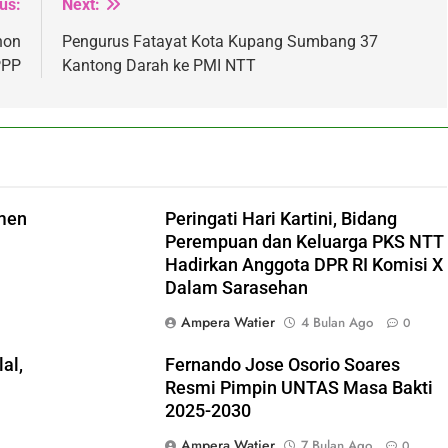
us:
Next:
hon
Pengurus Fatayat Kota Kupang Sumbang 37
PPP
Kantong Darah ke PMI NTT
men
Peringati Hari Kartini, Bidang
Perempuan dan Keluarga PKS NTT
Hadirkan Anggota DPR RI Komisi X
Dalam Sarasehan
Ampera Watier
4 Bulan Ago
0
al,
Fernando Jose Osorio Soares
Resmi Pimpin UNTAS Masa Bakti
2025-2030
Ampera Watier
7 Bulan Ago
0