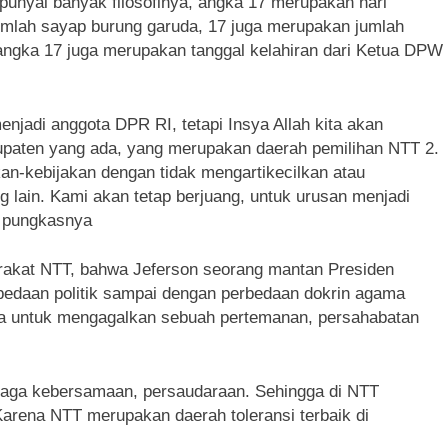
unyai banyak filosofinya, angka 17 merupakan hari
umlah sayap burung garuda, 17 juga merupakan jumlah
angka 17 juga merupakan tanggal kelahiran dari Ketua DPW
njadi anggota DPR RI, tetapi Insya Allah kita akan
bupaten yang ada, yang merupakan daerah pemilihan NTT 2.
kan-kebijakan dengan tidak mengartikecilkan atau
 lain. Kami akan tetap berjuang, untuk urusan menjadi
” pungkasnya
akat NTT, bahwa Jeferson seorang mantan Presiden
bedaan politik sampai dengan perbedaan dokrin agama
ita untuk mengagalkan sebuah pertemanan, persahabatan
menjaga kebersamaan, persaudaraan. Sehingga di NTT
Karena NTT merupakan daerah toleransi terbaik di