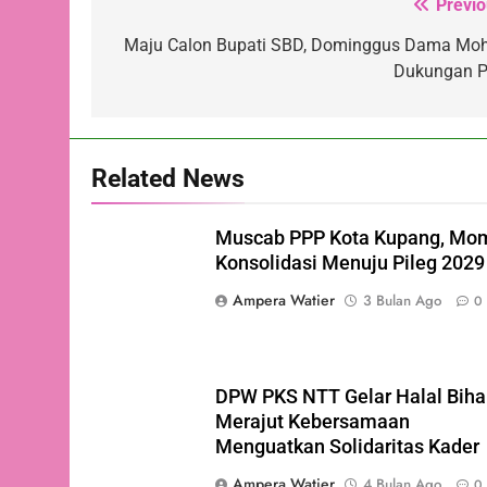
Previo
Navigasi
pos
Maju Calon Bupati SBD, Dominggus Dama Mo
Dukungan 
Related News
Muscab PPP Kota Kupang, Mo
Konsolidasi Menuju Pileg 2029
Ampera Watier
3 Bulan Ago
0
DPW PKS NTT Gelar Halal Bihal
Merajut Kebersamaan
Menguatkan Solidaritas Kader
Ampera Watier
4 Bulan Ago
0