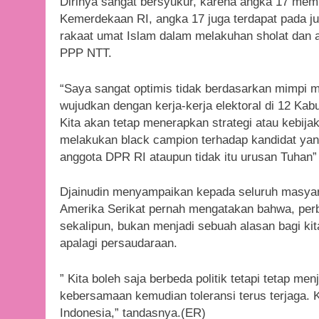
Dirinya sangat bersyukur, karena angka 17 memp
Kemerdekaan RI, angka 17 juga terdapat pada j
rakaat umat Islam dalam melakuhan sholat dan 
PPP NTT.
“Saya sangat optimis tidak berdasarkan mimpi me
wujudkan dengan kerja-kerja elektoral di 12 Ka
Kita akan tetap menerapkan strategi atau kebija
melakukan black campion terhadap kandidat yang
anggota DPR RI ataupun tidak itu urusan Tuhan
Djainudin menyampaikan kepada seluruh masyar
Amerika Serikat pernah mengatakan bahwa, per
sekalipun, bukan menjadi sebuah alasan bagi k
apalagi persaudaraan.
” Kita boleh saja berbeda politik tetapi tetap 
kebersamaan kemudian toleransi terus terjaga. 
Indonesia,” tandasnya.(ER)