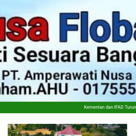
Wali Kota Kupang Christian Wid
Kementan dan Pemerintah 
Kementan dan IFAD Turun
Ketimpangan Melebar: Kem
Wali Kota Kupang Christian Wid
Kementan dan Pemerintah 
Kementan dan IFAD Turun
Ketimpangan Melebar: Kem