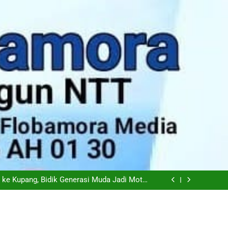
odo: Tantangan Terbesar Pers Bukan Al atau
Hoaks, Tapi Kepercayaan Publik
Aceh Bersinergi Percepat Pemulihan Sektor
Pertanian Pascabencana
 ke Kupang, Bidik Generasi Muda Jadi Motor
Pertanian Masa Depan
iskinan di NTT Naik Menjadi 1,04 Juta Jiwa
odo: Tantangan Terbesar Pers Bukan Al atau
Hoaks, Tapi Kepercayaan Publik
Aceh Bersinergi Percepat Pemulihan Sektor
Pertanian Pascabencana
 ke Kupang, Bidik Generasi Muda Jadi Motor
Pertanian Masa Depan
iskinan di NTT Naik Menjadi 1,04 Juta Jiwa