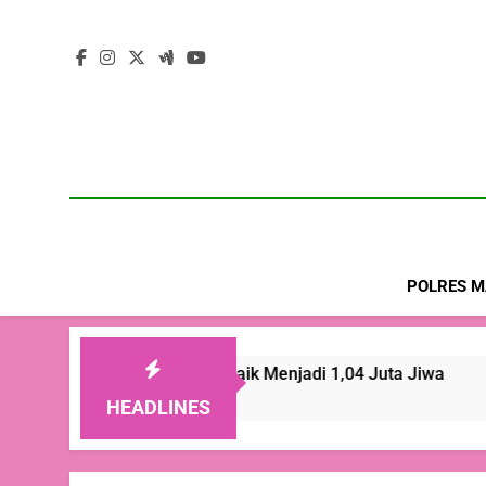
POLRES M
kinan di NTT Naik Menjadi 1,04 Juta Jiwa
Wa
3 H
HEADLINES