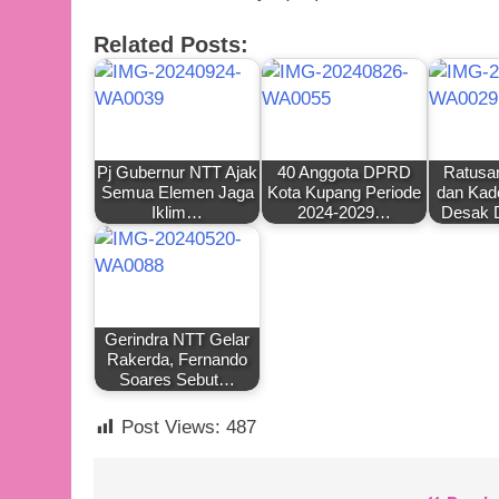
Related Posts:
Pj Gubernur NTT Ajak
40 Anggota DPRD
Ratusa
Semua Elemen Jaga
Kota Kupang Periode
dan Kad
Iklim…
2024-2029…
Desak
Gerindra NTT Gelar
Rakerda, Fernando
Soares Sebut…
Post Views:
487