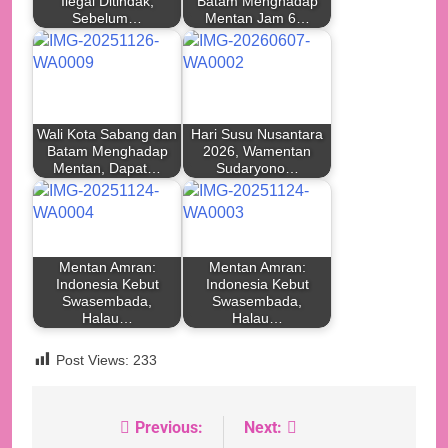
Ilegal Ditindak,
Batam Menghadap
Sebelum…
Mentan Jam 6…
Wali Kota Sabang dan
Hari Susu Nusantara
Batam Menghadap
2026, Wamentan
Mentan, Dapat…
Sudaryono…
Mentan Amran:
Mentan Amran:
Indonesia Kebut
Indonesia Kebut
Swasembada,
Swasembada,
Halau…
Halau…
Post Views:
233
Previous:
Next:
Navigasi