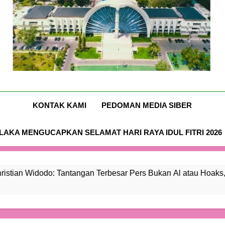
bagi
atau
Sasando
bagi
atau
Hotel
Ruang
Mafia
Hoaks,
Mafia
Hoaks,
Sasando
bagi
Beras
Tapi
Beras
Tapi
Mafia
Fortifikasi
Kepercayaan
Fortifikasi
Kepercayaan
Beras
Publik
Publik
Fortifikasi
Nusa-Flobamora.co
KONTAK KAMI
PEDOMAN MEDIA SIBER
AKA MENGUCAPKAN SELAMAT HARI RAYA IDUL FITRI 2026
: Tantangan Terbesar Pers Bukan Al atau Hoaks, Tapi Keperca