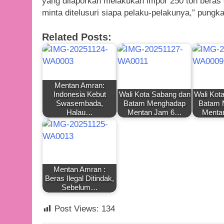
yang dilaporkan melakukan impor 250 ton beras d
minta ditelusuri siapa pelaku-pelakunya,” pungk
Related Posts:
Mentan Amran:
Indonesia Kebut
Wali Kota Sabang dan
Wali Kot
Swasembada,
Batam Menghadap
Batam 
Halau…
Mentan Jam 6…
Menta
Mentan Amran :
Beras Ilegal Ditindak,
Sebelum…
Post Views:
134