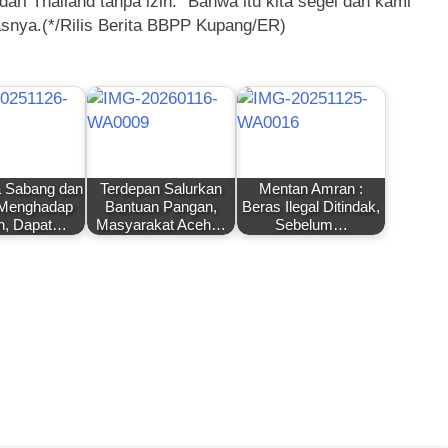
ari Thailand tanpa izin. “Bahwa itu kita segel dan kami
asnya.(*/Rilis Berita BBPP Kupang/ER)
a Sabang dan
Terdepan Salurkan
Mentan Amran :
Menghadap
Bantuan Pangan,
Beras Ilegal Ditindak,
n, Dapat…
Masyarakat Aceh…
Sebelum…