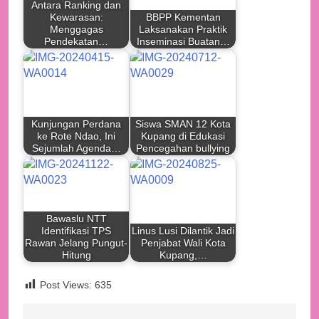
Antara Ranking dan
Kewarasan:
BBPP Kementan
Menggagas
Laksanakan Praktik
Pendekatan…
Inseminasi Buatan…
Kunjungan Perdana
Siswa SMAN 12 Kota
ke Rote Ndao, Ini
Kupang di Edukasi
Sejumlah Agenda…
Pencegahan bullying
Bawaslu NTT
Identifikasi TPS
Linus Lusi Dilantik Jadi
Rawan Jelang Pungut-
Penjabat Wali Kota
Hitung
Kupang,…
Post Views:
635