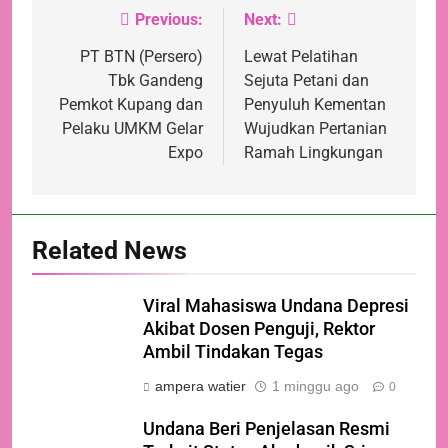
Previous:
Next:
Navigasi
pos
PT BTN (Persero)
Lewat Pelatihan
Tbk Gandeng
Sejuta Petani dan
Pemkot Kupang dan
Penyuluh Kementan
Pelaku UMKM Gelar
Wujudkan Pertanian
Expo
Ramah Lingkungan
Related News
Viral Mahasiswa Undana Depresi
Akibat Dosen Penguji, Rektor
Ambil Tindakan Tegas
ampera watier
1 minggu ago
0
Undana Beri Penjelasan Resmi