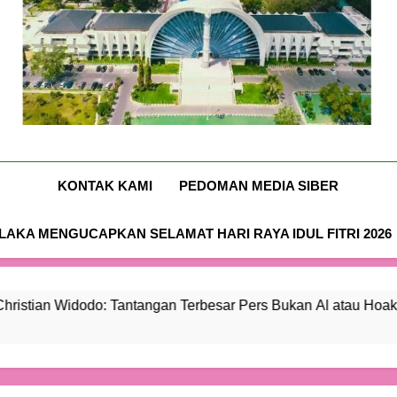
bagi
atau
Sasando
bagi
atau
Hotel
Ruang
Mafia
Hoaks,
Mafia
Hoaks,
Sasando
bagi
Beras
Tapi
Beras
Tapi
Mafia
Fortifikasi
Kepercayaan
Fortifikasi
Kepercayaan
Beras
Publik
Publik
Fortifikasi
Nusa-Flobamora.co
KONTAK KAMI
PEDOMAN MEDIA SIBER
AKA MENGUCAPKAN SELAMAT HARI RAYA IDUL FITRI 2026
o: Tantangan Terbesar Pers Bukan Al atau Hoaks, Tapi Keperc