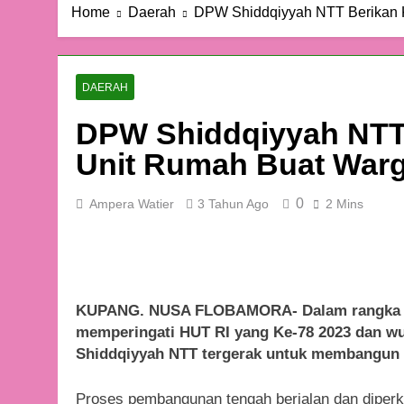
Home
Daerah
DPW Shiddqiyyah NTT Berikan K
DAERAH
DPW Shiddqiyyah NTT
Unit Rumah Buat Warga
0
Ampera Watier
3 Tahun Ago
2 Mins
KUPANG. NUSA FLOBAMORA- Dalam rangka
memperingati HUT RI yang Ke-78 2023 dan w
Shiddqiyyah NTT tergerak untuk membangun 1
Proses pembangunan tengah berjalan dan diperk