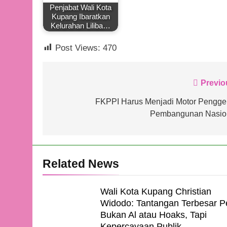
Penjabat Wali Kota
Kupang Ibaratkan
Kelurahan Liliba…
Post Views:
470
Navigasi
Previo
pos
FKPPI Harus Menjadi Motor Pengge
Pembangunan Nasio
Related News
Wali Kota Kupang Christian
Widodo: Tantangan Terbesar P
Bukan Al atau Hoaks, Tapi
Kepercayaan Publik