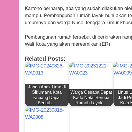
Kartono berharap, apa yang sudah dilakukan ole
mampu. Pembangunan rumah layak huni akan ter
umumnya dan warga Nusa Tenggara Timur khus
Pembangunan rumah tersebut di perkirakan ram
Wali Kota yang akan meresmikan.(ER)
Related Posts:
Janda Anak Lima di
Sikumana Kota
Warga Oesapa Dapat
Linus L
Kupang Dapat
Kado Natal Berupa
Jadi Pe
Berkah…
Rumah Layak…
Kota 