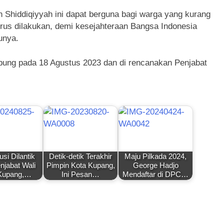
h Shiddiqiyyah ini dapat berguna bagi warga yang kurang
us dilakukan, demi kesejahteraan Bangsa Indonesia
unya.
pung pada 18 Agustus 2023 dan di rencanakan Penjabat
usi Dilantik
Detik-detik Terakhir
Maju Pilkada 2024,
njabat Wali
Pimpin Kota Kupang,
George Hadjo
Kupang,…
Ini Pesan…
Mendaftar di DPC…