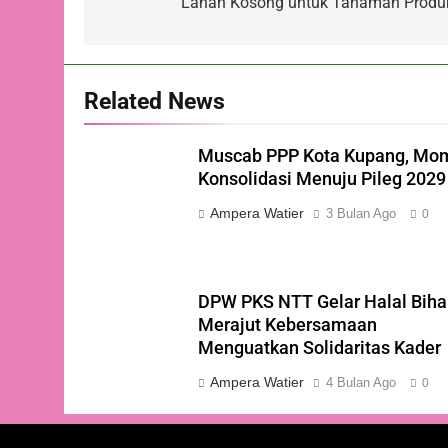
Lahan Kosong untuk Tanaman Produk
Related News
Muscab PPP Kota Kupang, Mo
Konsolidasi Menuju Pileg 2029
Ampera Watier
3 Bulan Ago
0
DPW PKS NTT Gelar Halal Bihal
Merajut Kebersamaan
Menguatkan Solidaritas Kader
Ampera Watier
4 Bulan Ago
0