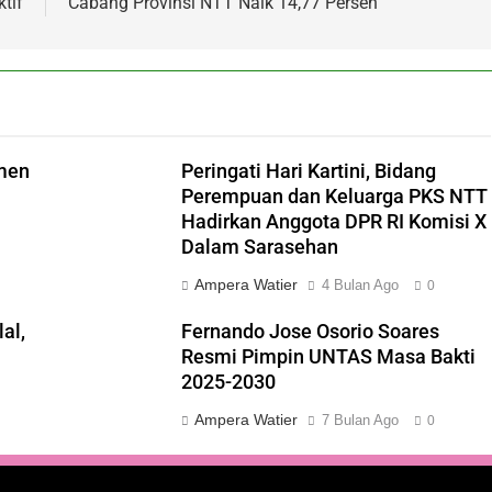
tif
Cabang Provinsi NTT Naik 14,77 Persen
men
Peringati Hari Kartini, Bidang
Perempuan dan Keluarga PKS NTT
Hadirkan Anggota DPR RI Komisi X
Dalam Sarasehan
Ampera Watier
4 Bulan Ago
0
al,
Fernando Jose Osorio Soares
Resmi Pimpin UNTAS Masa Bakti
2025-2030
Ampera Watier
7 Bulan Ago
0