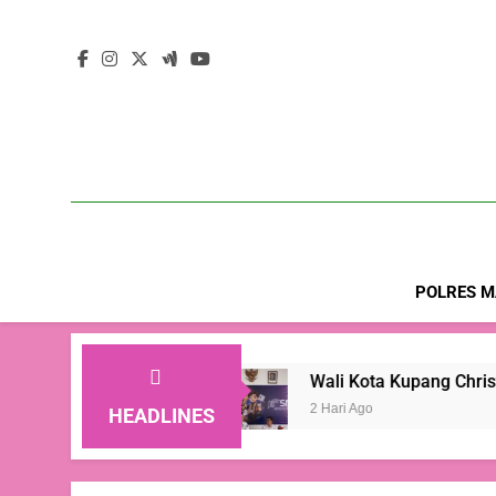
POLRES M
uta Jiwa
Wali Kota Kupang Christian Widodo: 
2 Hari Ago
HEADLINES