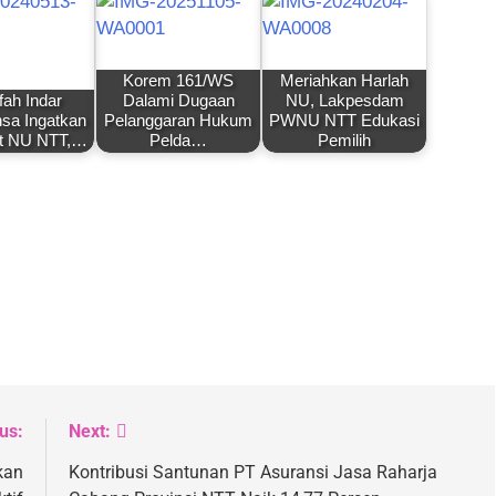
Korem 161/WS
Meriahkan Harlah
fah Indar
Dalami Dugaan
NU, Lakpesdam
sa Ingatkan
Pelanggaran Hukum
PWNU NTT Edukasi
t NU NTT,…
Pelda…
Pemilih
us:
Next:
kan
Kontribusi Santunan PT Asuransi Jasa Raharja