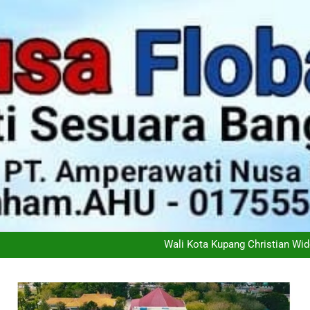
Didukung 26 Organisasi K
Ketimpangan Melebar: Kem
Wali Kota Kupang Christian Wid
PT Flobamor ( Perseroda) S
Didukung 26 Organisasi K
Ketimpangan Melebar: Kem
Wali Kota Kupang Christian Wid
PT Flobamor ( Perseroda) S
Didukung 26 Organisasi K