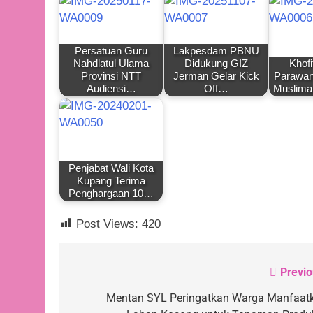
Persatuan Guru
Lakpesdam PBNU
Nahdlatul Ulama
Didukung GIZ
Khofi
Provinsi NTT
Jerman Gelar Kick
Parawan
Audiensi…
Off…
Muslima
Penjabat Wali Kota
Kupang Terima
Penghargaan 10…
Post Views:
420
Previo
Navigasi
pos
Mentan SYL Peringatkan Warga Manfaat