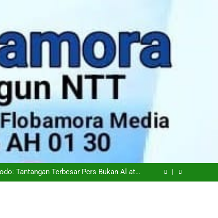
epemudaan, Mentan Amran Tegaskan Tak Ada
Ruang bagi Mafia Beras Fortifikasi
iskinan di NTT Naik Menjadi 1,04 Juta Jiwa
odo: Tantangan Terbesar Pers Bukan Al atau
Hoaks, Tapi Kepercayaan Publik
iapkan Transisi Ambil Alih Manajemen Hotel
Sasando
epemudaan, Mentan Amran Tegaskan Tak Ada
Ruang bagi Mafia Beras Fortifikasi
iskinan di NTT Naik Menjadi 1,04 Juta Jiwa
odo: Tantangan Terbesar Pers Bukan Al atau
Hoaks, Tapi Kepercayaan Publik
iapkan Transisi Ambil Alih Manajemen Hotel
Sasando
epemudaan, Mentan Amran Tegaskan Tak Ada