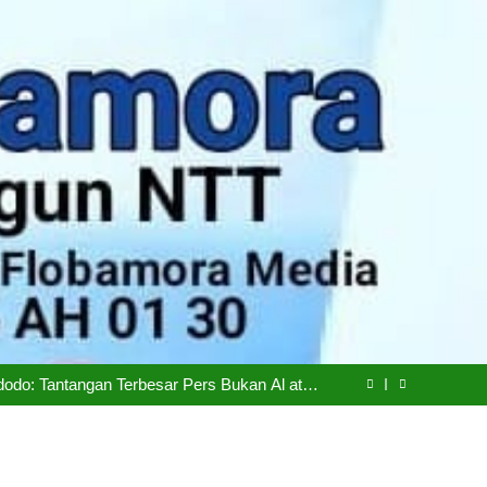
epemudaan, Mentan Amran Tegaskan Tak Ada
Ruang bagi Mafia Beras Fortifikasi
iskinan di NTT Naik Menjadi 1,04 Juta Jiwa
dodo: Tantangan Terbesar Pers Bukan Al atau
Hoaks, Tapi Kepercayaan Publik
Siapkan Transisi Ambil Alih Manajemen Hotel
Sasando
epemudaan, Mentan Amran Tegaskan Tak Ada
Ruang bagi Mafia Beras Fortifikasi
iskinan di NTT Naik Menjadi 1,04 Juta Jiwa
dodo: Tantangan Terbesar Pers Bukan Al atau
Hoaks, Tapi Kepercayaan Publik
Siapkan Transisi Ambil Alih Manajemen Hotel