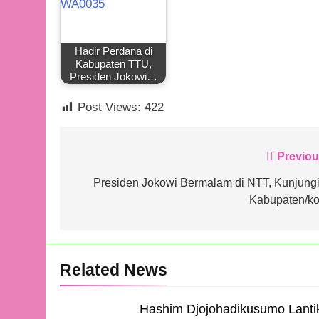
Hadir Perdana di
Kabupaten TTU,
Presiden Jokowi…
Post Views:
422
Navigasi
Previou
pos
Presiden Jokowi Bermalam di NTT, Kunjungi
Kabupaten/ko
Related News
Hashim Djojohadikusumo Lanti