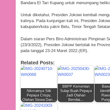
Bandara El Tari Kupang untuk menumpang helik
Untuk diketahui, Presiden Jokowi kembali meng
kalinya. Pada kunjungan kali ini, Presiden Jok
kabupaten/kota yakni Belu, Timor Tengah Selata
Dalam siaran Pers Biro Administrasi Pimpinan Se
(23/3/2022), Presiden Jokowi bertolak ke Provi
pada tanggal 23-24 Maret 2022.(ER).
Related Posts:
BBPP Kementan
Bawa
Nikmatnya Stik
Sulap Buah Pepaya
Identi
Pepaya Crispy,
Jadi Olahan
Rawa
Olahan Siswa Dan…
Bernilai…
Pung