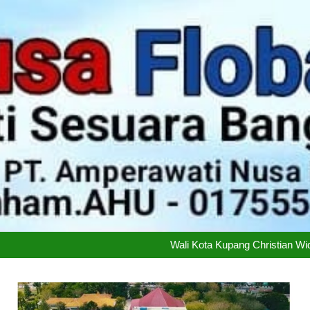
Didukung 26 Organisasi K
Ketimpangan Melebar: Kem
Wali Kota Kupang Christian Wi
PT Flobamor ( Perseroda) 
Didukung 26 Organisasi K
Ketimpangan Melebar: Kem
Wali Kota Kupang Christian Wi
PT Flobamor ( Perseroda) 