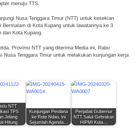
opter menuju TTS.
unjungi Nusa Tenggara Timur (NTT) untuk kesekian
owi Bermalam di Kota Kupang untuk lawatannya ke 3
n dan Kota Kupang.
tda. Provinsi NTT yang diterima Media ini, Rabu
nsi Nusa Tenggara Timur untuk melakukan kunjungan kerja
slu NTT
fikasi TPS
Kunjungan Perdana
Penjabat Gubernur
n Jelang
ke Rote Ndao, Ini
NTT Salut Gebrakan
ut-Hitung
Sejumlah Agenda…
HIPMI Kota…