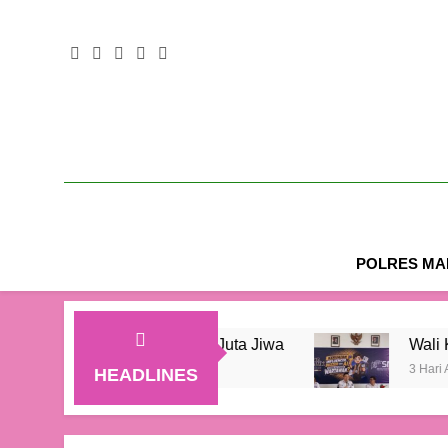
POLRES MAL
ik Menjadi 1,04 Juta Jiwa
Wali Kota Kupang 
3 Hari Ago
HEADLINES