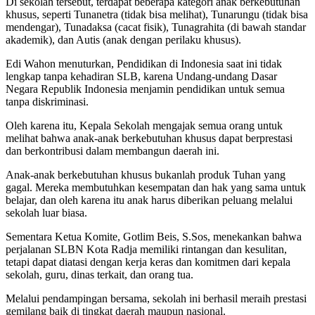
Di sekolah tersebut, terdapat beberapa kategori anak berkebutuhan
khusus, seperti Tunanetra (tidak bisa melihat), Tunarungu (tidak bisa
mendengar), Tunadaksa (cacat fisik), Tunagrahita (di bawah standar
akademik), dan Autis (anak dengan perilaku khusus).
Edi Wahon menuturkan, Pendidikan di Indonesia saat ini tidak
lengkap tanpa kehadiran SLB, karena Undang-undang Dasar
Negara Republik Indonesia menjamin pendidikan untuk semua
tanpa diskriminasi.
Oleh karena itu, Kepala Sekolah mengajak semua orang untuk
melihat bahwa anak-anak berkebutuhan khusus dapat berprestasi
dan berkontribusi dalam membangun daerah ini.
Anak-anak berkebutuhan khusus bukanlah produk Tuhan yang
gagal. Mereka membutuhkan kesempatan dan hak yang sama untuk
belajar, dan oleh karena itu anak harus diberikan peluang melalui
sekolah luar biasa.
Sementara Ketua Komite, Gotlim Beis, S.Sos, menekankan bahwa
perjalanan SLBN Kota Radja memiliki rintangan dan kesulitan,
tetapi dapat diatasi dengan kerja keras dan komitmen dari kepala
sekolah, guru, dinas terkait, dan orang tua.
Melalui pendampingan bersama, sekolah ini berhasil meraih prestasi
gemilang baik di tingkat daerah maupun nasional.