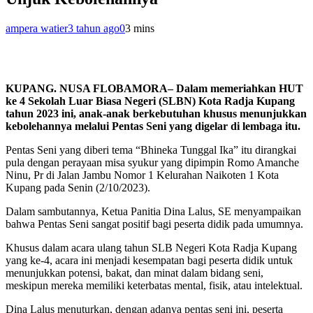
ampera watier
3 tahun ago
0
3 mins
KUPANG. NUSA FLOBAMORA– Dalam memeriahkan HUT
ke 4 Sekolah Luar Biasa Negeri (SLBN) Kota Radja Kupang
tahun 2023 ini, anak-anak berkebutuhan khusus menunjukkan
kebolehannya melalui Pentas Seni yang digelar di lembaga itu.
Pentas Seni yang diberi tema “Bhineka Tunggal Ika” itu dirangkai
pula dengan perayaan misa syukur yang dipimpin Romo Amanche
Ninu, Pr di Jalan Jambu Nomor 1 Kelurahan Naikoten 1 Kota
Kupang pada Senin (2/10/2023).
Dalam sambutannya, Ketua Panitia Dina Lalus, SE menyampaikan
bahwa Pentas Seni sangat positif bagi peserta didik pada umumnya.
Khusus dalam acara ulang tahun SLB Negeri Kota Radja Kupang
yang ke-4, acara ini menjadi kesempatan bagi peserta didik untuk
menunjukkan potensi, bakat, dan minat dalam bidang seni,
meskipun mereka memiliki keterbatas mental, fisik, atau intelektual.
Dina Lalus menuturkan, dengan adanya pentas seni ini, peserta