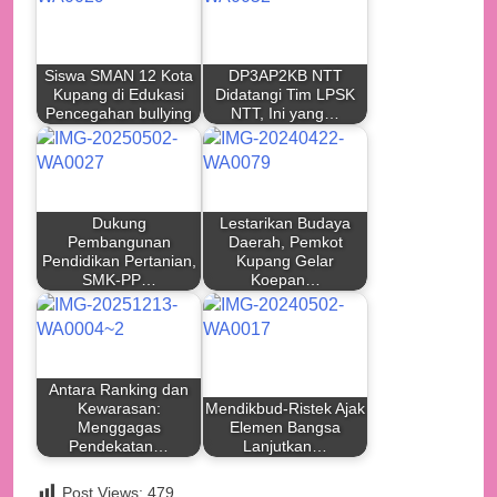
Siswa SMAN 12 Kota
DP3AP2KB NTT
Kupang di Edukasi
Didatangi Tim LPSK
Pencegahan bullying
NTT, Ini yang…
Dukung
Lestarikan Budaya
Pembangunan
Daerah, Pemkot
Pendidikan Pertanian,
Kupang Gelar
SMK-PP…
Koepan…
Antara Ranking dan
Kewarasan:
Mendikbud-Ristek Ajak
Menggagas
Elemen Bangsa
Pendekatan…
Lanjutkan…
Post Views:
479