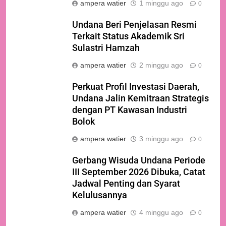
ampera watier
1 minggu ago
0
Undana Beri Penjelasan Resmi
Terkait Status Akademik Sri
Sulastri Hamzah
ampera watier
2 minggu ago
0
Perkuat Profil Investasi Daerah,
Undana Jalin Kemitraan Strategis
dengan PT Kawasan Industri
Bolok
ampera watier
3 minggu ago
0
Gerbang Wisuda Undana Periode
III September 2026 Dibuka, Catat
Jadwal Penting dan Syarat
Kelulusannya
ampera watier
4 minggu ago
0