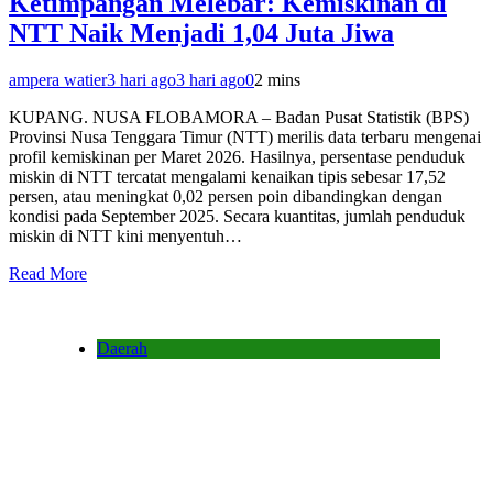
Ketimpangan Melebar: Kemiskinan di
NTT Naik Menjadi 1,04 Juta Jiwa
ampera watier
3 hari ago
3 hari ago
0
2 mins
KUPANG. NUSA FLOBAMORA – Badan Pusat Statistik (BPS)
Provinsi Nusa Tenggara Timur (NTT) merilis data terbaru mengenai
profil kemiskinan per Maret 2026. Hasilnya, persentase penduduk
miskin di NTT tercatat mengalami kenaikan tipis sebesar 17,52
persen, atau meningkat 0,02 persen poin dibandingkan dengan
kondisi pada September 2025. Secara kuantitas, jumlah penduduk
miskin di NTT kini menyentuh…
Read More
Daerah