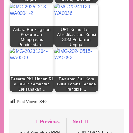
Antara Ranking dan
UPT Kementan :
Kewarasan:
Akreditasi Jadi Kunci
Menggagas
SDM Pertanian
Pendekatan…
Unggul
Peserta PKL Unhan RI
Penjabat Wali Kota
di BBPP Kementan
Buka Lomba Tenaga
Laksanakan…
Pendidik…
Post Views:
340
Previous:
Next:
Navigasi
Soal Kenaikan PPN
Tim INDDICA Timor