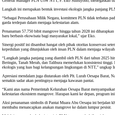
General Manager PLN UIW NTT, F. Eko Sulistyono, menegaskan bah
Langkah ini merupakan bentuk investasi ekologis jangka panjang PL
“Sebagai Perusahaan Milik Negara, komitmen PLN tidak terbatas pad
garda terdepan dalam menjaga kelestarian alam.
Penanaman 57.750 bibit mangrove hingga tahun 2028 ini diharapkan 
baru berbasis ekowisata bagi masyarakat lokal,” ujar Eko.
Sinergi positif ini disambut hangat oleh pihak otoritas konservasi
kepedulian yang ditunjukkan oleh insan PLN dalam menjaga wilayah 
“Langkah jangka panjang yang diambil oleh PLN dari tahun 2025 hing
Beringin, Tanah Merah, dan Talibura memerlukan konsistensi tingg
ekologis yang luas bagi kelangsungan lingkungan di NTT,” ungkap I
Apresiasi mendalam juga diutarakan oleh Plt. Lurah Oesapa Barat, Na
semakin sadar akan pentingnya menjaga kawasan pantai.
“Kami atas nama Pemerintah Kelurahan Oesapa Barat menyampaikan
kelestarian ekosistem mangrove. Harapan kami ke depan, program ini b
Aksi penanaman simbolis di Pantai Muara Abu Oesapa ini berjalan 
membahu menancapkan anakan mangrove ke dalam lumpur pesisir.