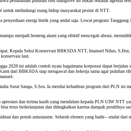
wa penanaman puluhan ribu mangrove ini bukan sekadar agenda sere
N untuk melindungi ruang hidup masyarakat pesisir di NTT.
a penyediaan energi listrik yang andal saja. Lewat program Tanggung
mampu menjadi benteng alami yang efektif mencegah abrasi, memulihka
 setempat. Kepala Seksi Konservasi BBKSDA NTT, Imanuel Ndun, S.Hut, M
konservasi laut.
ga 2028 ini adalah contoh nyata bagaimana korporasi dapat berjalan s
i. Kami dari BBKSDA siap mengawal dan bekerja sama agar puluhan ri
manuel.
talia Surat Sanga, S.Sos. Ia menilai kehadiran program dari PLN ini 
 apresiasi dan terima kasih yang mendalam kepada PLN UIW NTT yan
isa terus berkelanjutan dan ditingkatkan karena dampak positifnya sang
khidmat dan penuh antusiasme. Seluruh elemen yang hadir—mulai dari