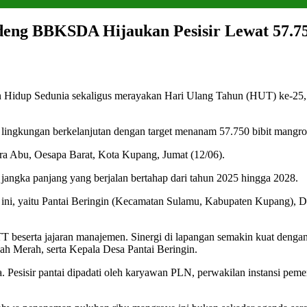
ng BBKSDA Hijaukan Pesisir Lewat 57.75
idup Sedunia sekaligus merayakan Hari Ulang Tahun (HUT) ke-25,
i lingkungan berkelanjutan dengan target menanam 57.750 bibit mangro
ra Abu, Oesapa Barat, Kota Kupang, Jumat (12/06).
 jangka panjang yang berjalan bertahap dari tahun 2025 hingga 2028.
rasi ini, yaitu Pantai Beringin (Kecamatan Sulamu, Kabupaten Kupan
 beserta jajaran manajemen. Sinergi di lapangan semakin kuat denga
Merah, serta Kepala Desa Pantai Beringin.
ta. Pesisir pantai dipadati oleh karyawan PLN, perwakilan instansi peme