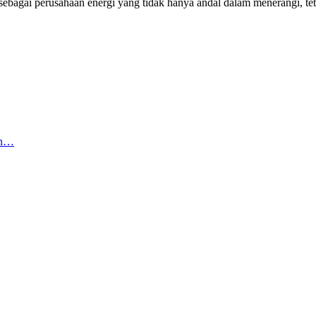
sebagai perusahaan energi yang tidak hanya andal dalam menerangi, te
an…