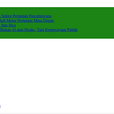
 Sektor Pertanian Pascabencana
adi Motor Pertanian Masa Depan
Juta Jiwa
 Bukan Al atau Hoaks, Tapi Kepercayaan Publik
6