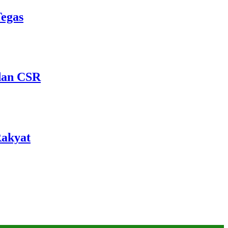
Tegas
dan CSR
Rakyat