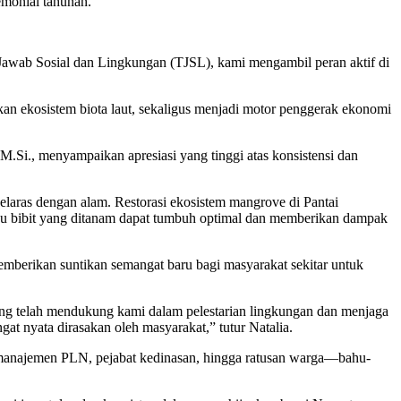
monial tahunan.
 Jawab Sosial dan Lingkungan (TJSL), kami mengambil peran aktif di
n ekosistem biota laut, sekaligus menjadi motor penggerak ekonomi
.Si., menyampaikan apresiasi yang tinggi atas konsistensi dan
elaras dengan alam. Restorasi ekosistem mangrove di Pantai
bu bibit yang ditanam dapat tumbuh optimal dan memberikan dampak
memberikan suntikan semangat baru bagi masyarakat sekitar untuk
g telah mendukung kami dalam pelestarian lingkungan dan menjaga
at nyata dirasakan oleh masyarakat,” tutur Natalia.
 manajemen PLN, pejabat kedinasan, hingga ratusan warga—bahu-