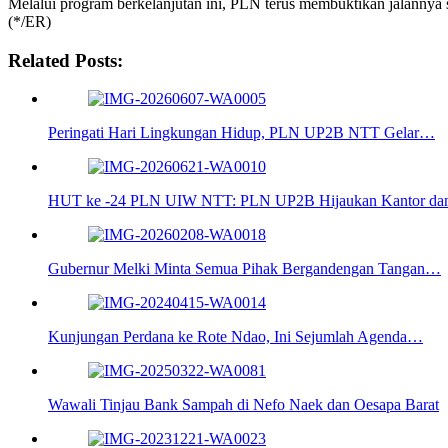
Melalui program berkelanjutan ini, PLN terus membuktikan jalannya 
(*/ER)
Related Posts:
Peringati Hari Lingkungan Hidup, PLN UP2B NTT Gelar…
HUT ke -24 PLN UIW NTT: PLN UP2B Hijaukan Kantor d
Gubernur Melki Minta Semua Pihak Bergandengan Tangan…
Kunjungan Perdana ke Rote Ndao, Ini Sejumlah Agenda…
Wawali Tinjau Bank Sampah di Nefo Naek dan Oesapa Barat