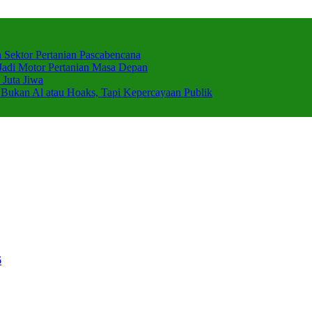
 Sektor Pertanian Pascabencana
adi Motor Pertanian Masa Depan
Juta Jiwa
 Bukan Al atau Hoaks, Tapi Kepercayaan Publik
6