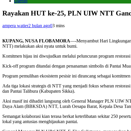
Daerah
Rayakan HUT ke-25, PLN UIW NTT Gande
ampera watier
2 bulan ago
0
3 mins
KUPANG, NUSA FLOBAMORA
—-Menyambut Hari Lingkungan H
NTT) melakukan aksi nyata untuk bumi.
Komitmen hijau ini diwujudkan melalui peluncuran program restoras
Kick-off program ditandai dengan penanaman simbolis di Pantai Mua
Program pemulihan ekosistem pesisir ini dirancang sebagai komitmen
Ada tiga lokasi strategis di NTT yang menjadi fokus sebaran resto
dan Pantai Talibura (Kabupaten Sikka).
Aksi masif ini dihadiri langsung oleh General Manager PLN UIW NTT
Daya Alam (BBKSDA) NTT, Lurah Oesapa Barat, Kepala Desa Tanah 
Semangat kolaborasi kian terasa berkat keterlibatan sekitar 250 peser
lokal yang antusias menghijaukan pantai.