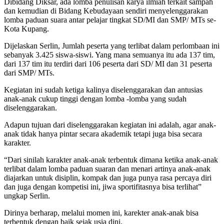
Dibidang Diksar, ada lomba penulisan karya ilmiah terkait sampah
dan kemudian di Bidang Kebudayaan sendiri menyelenggarakan
lomba paduan suara antar pelajar tingkat SD/MI dan SMP/ MTs se-
Kota Kupang.
Dijelaskan Serlin, Jumlah peserta yang terlibat dalam perlombaan ini
sebanyak 3.425 siswa-siswi. Yang mana semuanya itu ada 137 tim,
dari 137 tim itu terdiri dari 106 peserta dari SD/ MI dan 31 peserta
dari SMP/ MTs.
Kegiatan ini sudah ketiga kalinya diselenggarakan dan antusias
anak-anak cukup tinggi dengan lomba -lomba yang sudah
diselenggarakan.
Adapun tujuan dari diselenggarakan kegiatan ini adalah, agar anak-
anak tidak hanya pintar secara akademik tetapi juga bisa secara
karakter.
“Dari sinilah karakter anak-anak terbentuk dimana ketika anak-anak
terlibat dalam lomba paduan suaran dan menari artinya anak-anak
diajarkan untuk disiplin, kompak dan juga punya rasa percaya diri
dan juga dengan kompetisi ini, jiwa sportifitasnya bisa terlihat”
ungkap Serlin.
Dirinya berharap, melalui momen ini, karekter anak-anak bisa
terbentuk dengan baik sejak usia dini.