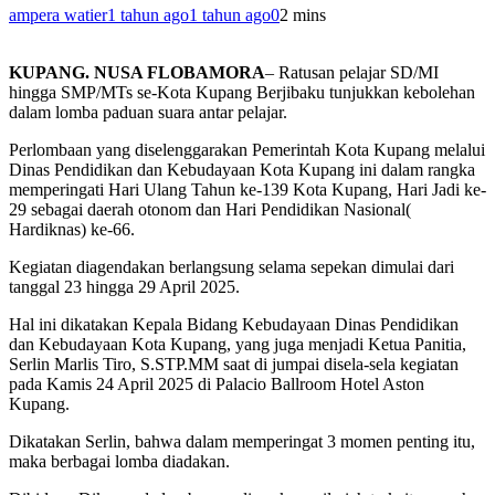
ampera watier
1 tahun ago
1 tahun ago
0
2 mins
KUPANG. NUSA FLOBAMORA
– Ratusan pelajar SD/MI
hingga SMP/MTs se-Kota Kupang Berjibaku tunjukkan kebolehan
dalam lomba paduan suara antar pelajar.
Perlombaan yang diselenggarakan Pemerintah Kota Kupang melalui
Dinas Pendidikan dan Kebudayaan Kota Kupang ini dalam rangka
memperingati Hari Ulang Tahun ke-139 Kota Kupang, Hari Jadi ke-
29 sebagai daerah otonom dan Hari Pendidikan Nasional(
Hardiknas) ke-66.
Kegiatan diagendakan berlangsung selama sepekan dimulai dari
tanggal 23 hingga 29 April 2025.
Hal ini dikatakan Kepala Bidang Kebudayaan Dinas Pendidikan
dan Kebudayaan Kota Kupang, yang juga menjadi Ketua Panitia,
Serlin Marlis Tiro, S.STP.MM saat di jumpai disela-sela kegiatan
pada Kamis 24 April 2025 di Palacio Ballroom Hotel Aston
Kupang.
Dikatakan Serlin, bahwa dalam memperingat 3 momen penting itu,
maka berbagai lomba diadakan.