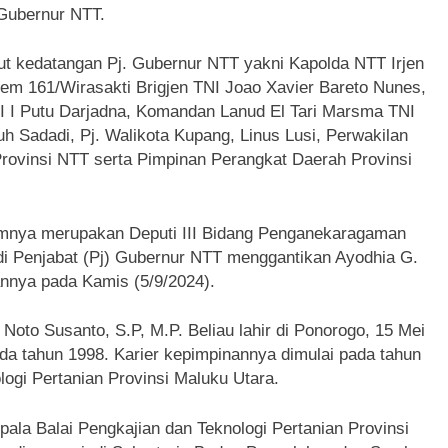
Gubernur NTT.
t kedatangan Pj. Gubernur NTT yakni Kapolda NTT Irjen
em 161/Wirasakti Brigjen TNI Joao Xavier Bareto Nunes,
 I Putu Darjadna, Komandan Lanud El Tari Marsma TNI
h Sadadi, Pj. Walikota Kupang, Linus Lusi, Perwakilan
Provinsi NTT serta Pimpinan Perangkat Daerah Provinsi
lumnya merupakan Deputi III Bidang Penganekaragaman
i Penjabat (Pj) Gubernur NTT menggantikan Ayodhia G.
annya pada Kamis (5/9/2024).
o Noto Susanto, S.P, M.P. Beliau lahir di Ponorogo, 15 Mei
da tahun 1998. Karier kepimpinannya dimulai pada tahun
logi Pertanian Provinsi Maluku Utara.
pala Balai Pengkajian dan Teknologi Pertanian Provinsi