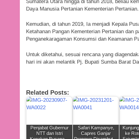
Sumatera Utara hingga di tahun 2018, beliau k
Daya Manusia Pertanian Kementerian Pertanian.
Kemudian, di tahun 2019, Ia menjadi Kepala Pu
Ketahanan Pangan Kementerian Pertanian dan pad
Penganekaragaman Konsumsi dan Keamanan Pan
Untuk diketahui, sesuai rencana yang diagenda
hari ini akan melantik Pj. Bupati Sumba Barat Da
Related Posts:
Penjabat Gubernur
Safari Kampanye,
Kunjung
NTT dan Istri
Capres Ganjar
ke Rot
Kenakan Busana…
Pranowo Disambut…
Sejuml