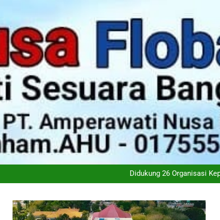
Antisipasi El Nino, Kementa
Wali Kota Kupang Christian Wid
PT Flobamor ( Perseroda) S
Didukung 26 Organisasi K
Antisipasi El Nino, Kementa
Wali Kota Kupang Christian Wid
PT Flobamor ( Perseroda) S
Didukung 26 Organisasi K
Antisipasi El Nino, Kementa