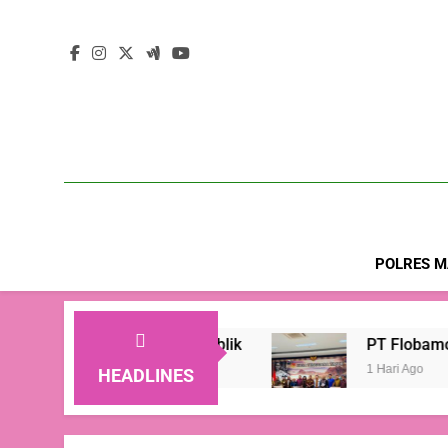
POLRES M
Kepercayaan Publik
PT Flobamor ( Perseroda)
1 Hari Ago
HEADLINES