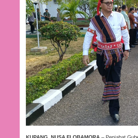
KUPANG. NUSA FLOBAMORA
– Penjabat Guber