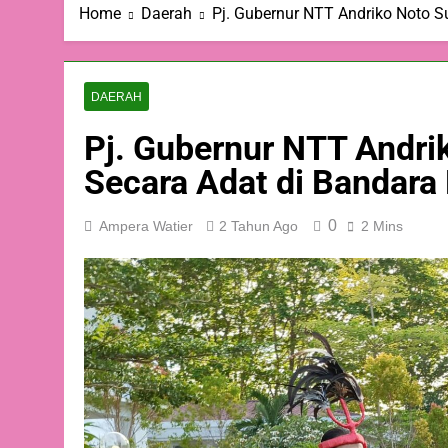
Home
Daerah
Pj. Gubernur NTT Andriko Noto S
DAERAH
Pj. Gubernur NTT Andri
Secara Adat di Bandara E
0
Ampera Watier
2 Tahun Ago
2 Mins