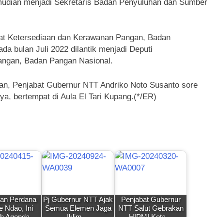
emudian menjadi Sekretaris Badan Penyuluhan dan Sumber
sat Ketersediaan dan Kerawanan Pangan, Badan
a bulan Juli 2022 dilantik menjadi Deputi
gan, Badan Pangan Nasional.
kan, Penjabat Gubernur NTT Andriko Noto Susanto sore
ya, bertempat di Aula El Tari Kupang.(*/ER)
an Perdana
Pj Gubernur NTT Ajak
Penjabat Gubernur
e Ndao, Ini
Semua Elemen Jaga
NTT Salut Gebrakan
ah Agenda…
Iklim…
HIPMI Kota…