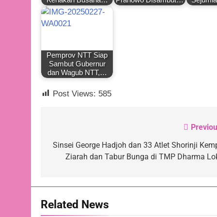
Pemprov NTT Siap
Sambut Gubernur
dan Wagub NTT,…
Post Views:
585
Previou
Navigasi
pos
Sinsei George Hadjoh dan 33 Atlet Shorinji Kem
Ziarah dan Tabur Bunga di TMP Dharma Lo
Related News