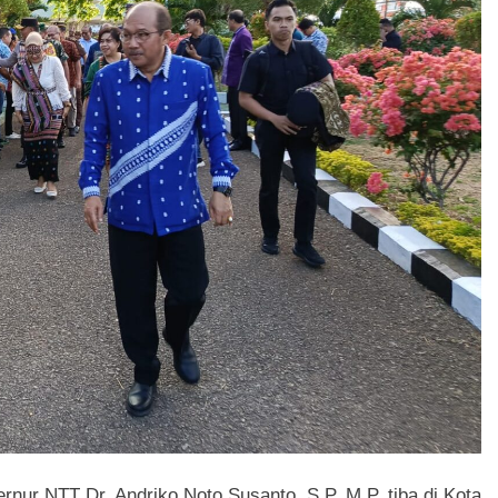
nur NTT Dr. Andriko Noto Susanto, S.P, M.P, tiba di Kota