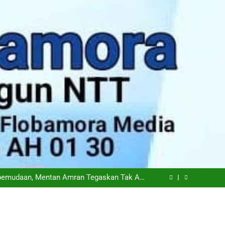
n Laksanakan Tanam Serempak di 25 Provinsi
odo: Tantangan Terbesar Pers Bukan Al atau
Hoaks, Tapi Kepercayaan Publik
iapkan Transisi Ambil Alih Manajemen Hotel
Sasando
epemudaan, Mentan Amran Tegaskan Tak Ada
Ruang bagi Mafia Beras Fortifikasi
n Laksanakan Tanam Serempak di 25 Provinsi
odo: Tantangan Terbesar Pers Bukan Al atau
Hoaks, Tapi Kepercayaan Publik
iapkan Transisi Ambil Alih Manajemen Hotel
Sasando
epemudaan, Mentan Amran Tegaskan Tak Ada
Ruang bagi Mafia Beras Fortifikasi
n Laksanakan Tanam Serempak di 25 Provinsi