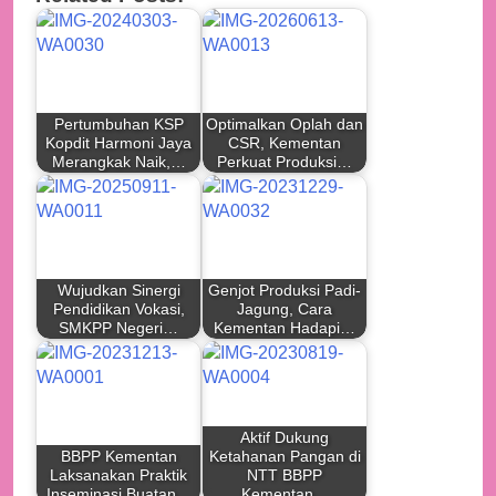
Pertumbuhan KSP
Optimalkan Oplah dan
Kopdit Harmoni Jaya
CSR, Kementan
Merangkak Naik,…
Perkuat Produksi…
Wujudkan Sinergi
Genjot Produksi Padi-
Pendidikan Vokasi,
Jagung, Cara
SMKPP Negeri…
Kementan Hadapi…
Aktif Dukung
BBPP Kementan
Ketahanan Pangan di
Laksanakan Praktik
NTT BBPP
Inseminasi Buatan…
Kementan…