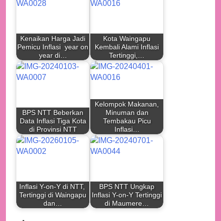
Kenaikan Harga Jadi
Kota Waingapu
Pemicu Inflasi year on
Kembali Alami Inflasi
year di…
Tertinggi,…
Kelompok Makanan,
BPS NTT Beberkan
Minuman dan
Data Inflasi Tiga Kota
Tembakau Picu
di Provinsi NTT
Inflasi…
Inflasi Y-on-Y di NTT,
BPS NTT Ungkap
Tertinggi di Waingapu
Inflasi Y-on-Y Tertinggi
dan…
di Maumere…