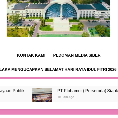
Antisipasi El Nino, Kementa
Nusa-Flobamora.co
KONTAK KAMI
PEDOMAN MEDIA SIBER
AKA MENGUCAPKAN SELAMAT HARI RAYA IDUL FITRI 2026
PT Flobamor ( Perseroda) Siapkan Transisi Am
18 Jam Ago