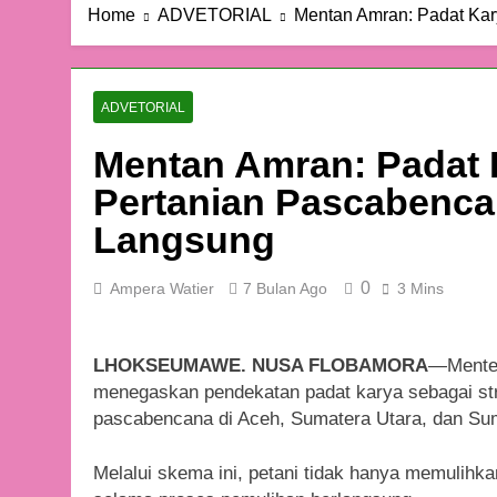
Home
ADVETORIAL
Mentan Amran: Padat Kar
ADVETORIAL
Mentan Amran: Padat 
Pertanian Pascabencan
Langsung
0
Ampera Watier
7 Bulan Ago
3 Mins
LHOKSEUMAWE. NUSA FLOBAMORA
—Menter
menegaskan pendekatan padat karya sebagai stra
pascabencana di Aceh, Sumatera Utara, dan Sum
Melalui skema ini, petani tidak hanya memulihk