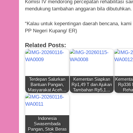
Komisi IV mendorong percepatan rehabilitasi s
mendukung tambahan anggaran bila dibutuhkan.
“Kalau untuk kepentingan daerah bencana, kami 
PP Negeri Kupang/ ER)
Related Posts:
Terdepan Salurkan
Kementan Siapkan
Kementan
Bantuan Pangan,
Rp1,49 T dan Ajukan
Rp336 M
Masyarakat Aceh…
Tambahan Rp5,1…
Reha
Indonesia
Swasembada
Pangan, Stok Beras