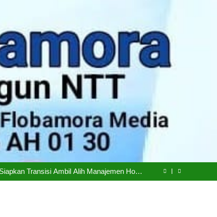
n Laksanakan Tanam Serempak di 25 Provinsi
dodo: Tantangan Terbesar Pers Bukan Al atau
Hoaks, Tapi Kepercayaan Publik
Siapkan Transisi Ambil Alih Manajemen Hotel
Sasando
epemudaan, Mentan Amran Tegaskan Tak Ada
Ruang bagi Mafia Beras Fortifikasi
n Laksanakan Tanam Serempak di 25 Provinsi
dodo: Tantangan Terbesar Pers Bukan Al atau
Hoaks, Tapi Kepercayaan Publik
Siapkan Transisi Ambil Alih Manajemen Hotel
Sasando
epemudaan, Mentan Amran Tegaskan Tak Ada