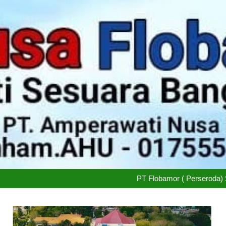
Antisipasi El Nino, Kementa
Wali Kota Kupang Christian Wi
PT Flobamor ( Perseroda) 
Didukung 26 Organisasi K
Antisipasi El Nino, Kementa
Wali Kota Kupang Christian Wi
PT Flobamor ( Perseroda) 
Didukung 26 Organisasi K