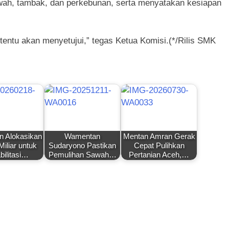
awah, tambak, dan perkebunan, serta menyatakan kesiapan
tentu akan menyetujui,” tegas Ketua Komisi.(*/Rilis SMK
 Alokasikan
Wamentan
Mentan Amran Gerak
iliar untuk
Sudaryono Pastikan
Cepat Pulihkan
bilitasi…
Pemulihan Sawah…
Pertanian Aceh,…