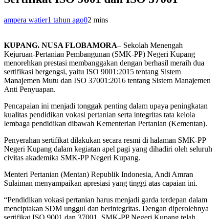
ampera watier
1 tahun ago
0
2 mins
KUPANG. NUSA FLOBAMORA
– Sekolah Menengah
Kejuruan-Pertanian Pembangunan (SMK-PP) Negeri Kupang
menorehkan prestasi membanggakan dengan berhasil meraih dua
sertifikasi bergengsi, yaitu ISO 9001:2015 tentang Sistem
Manajemen Mutu dan ISO 37001:2016 tentang Sistem Manajemen
Anti Penyuapan.
Pencapaian ini menjadi tonggak penting dalam upaya peningkatan
kualitas pendidikan vokasi pertanian serta integritas tata kelola
lembaga pendidikan dibawah Kementerian Pertanian (Kementan).
Penyerahan sertifikat dilakukan secara resmi di halaman SMK-PP
Negeri Kupang dalam kegiatan apel pagi yang dihadiri oleh seluruh
civitas akademika SMK-PP Negeri Kupang.
Menteri Pertanian (Mentan) Republik Indonesia, Andi Amran
Sulaiman menyampaikan apresiasi yang tinggi atas capaian ini.
“Pendidikan vokasi pertanian harus menjadi garda terdepan dalam
menciptakan SDM unggul dan berintegritas. Dengan diperolehnya
sertifikat ISO 9001 dan 37001, SMK-PP Negeri Kupang telah