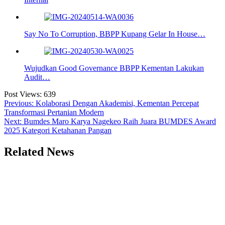
Say No To Corruption, BBPP Kupang Gelar In House…
Wujudkan Good Governance BBPP Kementan Lakukan
Audit…
Post Views:
639
Navigasi
Previous:
Kolaborasi Dengan Akademisi, Kementan Percepat
Transformasi Pertanian Modern
pos
Next:
Bumdes Maro Karya Nagekeo Raih Juara BUMDES Award
2025 Kategori Ketahanan Pangan
Related News