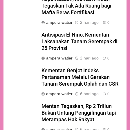
Tegaskan Tak Ada Ruang bagi
Mafia Beras Fortifikasi
ampera watier
2 hari ago
0
Antisipasi El Nino, Kementan
Laksanakan Tanam Serempak di
25 Provinsi
ampera watier
2 hari ago
0
Kementan Genjot Indeks
Pertanaman Melalui Gerakan
Tanam Serempak Oplah dan CSR
ampera watier
6 hari ago
0
Mentan Tegaskan, Rp 2 Triliun
Bukan Untung Penggilingan tapi
Merampas Hak Rakyat
ampera watier
6 hari ago
0