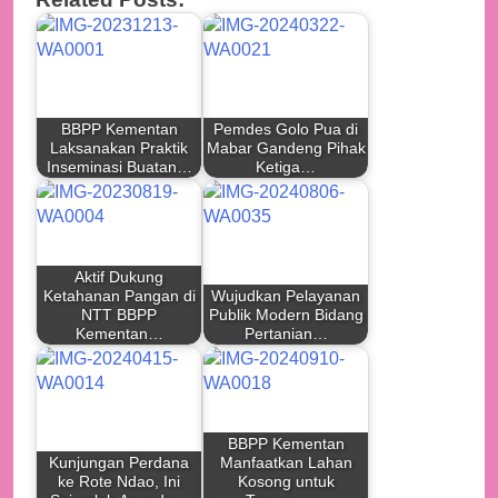
BBPP Kementan
Pemdes Golo Pua di
Laksanakan Praktik
Mabar Gandeng Pihak
Inseminasi Buatan…
Ketiga…
Aktif Dukung
Ketahanan Pangan di
Wujudkan Pelayanan
NTT BBPP
Publik Modern Bidang
Kementan…
Pertanian…
BBPP Kementan
Kunjungan Perdana
Manfaatkan Lahan
ke Rote Ndao, Ini
Kosong untuk