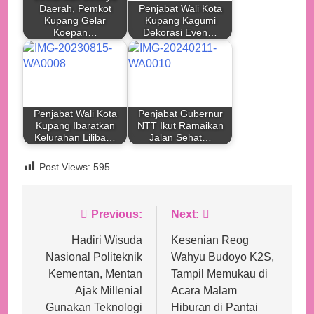
Daerah, Pemkot
Penjabat Wali Kota
Kupang Gelar
Kupang Kagumi
Koepan…
Dekorasi Even…
Penjabat Wali Kota
Penjabat Gubernur
Kupang Ibaratkan
NTT Ikut Ramaikan
Kelurahan Liliba…
Jalan Sehat…
Post Views:
595
Navigasi
Previous:
Next:
pos
Hadiri Wisuda
Kesenian Reog
Nasional Politeknik
Wahyu Budoyo K2S,
Kementan, Mentan
Tampil Memukau di
Ajak Millenial
Acara Malam
Gunakan Teknologi
Hiburan di Pantai