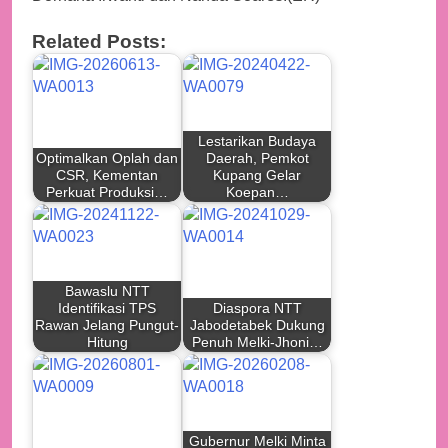
Related Posts:
Lestarikan Budaya
Optimalkan Oplah dan
Daerah, Pemkot
CSR, Kementan
Kupang Gelar
Perkuat Produksi…
Koepan…
Bawaslu NTT
Identifikasi TPS
Diaspora NTT
Rawan Jelang Pungut-
Jabodetabek Dukung
Hitung
Penuh Melki-Jhoni…
Gubernur Melki Minta