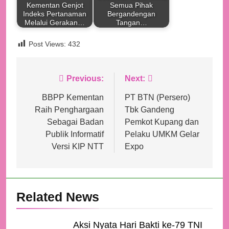
Kementan Genjot
Semua Pihak
Indeks Pertanaman
Bergandengan
Melalui Gerakan…
Tangan…
Post Views:
432
Navigasi
Previous:
Next:
pos
BBPP Kementan
PT BTN (Persero)
Raih Penghargaan
Tbk Gandeng
Sebagai Badan
Pemkot Kupang dan
Publik Informatif
Pelaku UMKM Gelar
Versi KIP NTT
Expo
Related News
Aksi Nyata Hari Bakti ke-79 TNI