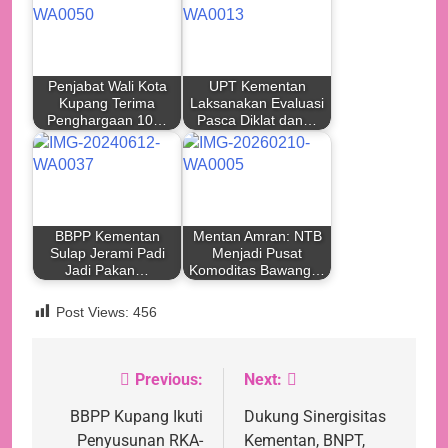
Penjabat Wali Kota
UPT Kementan
Kupang Terima
Laksanakan Evaluasi
Penghargaan 10…
Pasca Diklat dan…
BBPP Kementan
Mentan Amran: NTB
Sulap Jerami Padi
Menjadi Pusat
Jadi Pakan…
Komoditas Bawang…
Post Views:
456
Previous:
Next:
Navigasi
pos
BBPP Kupang Ikuti
Dukung Sinergisitas
Penyusunan RKA-
Kementan, BNPT,