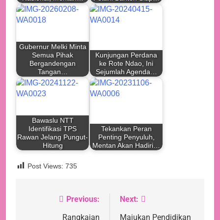
Gubernur Melki Minta
Semua Pihak
Kunjungan Perdana
Bergandengan
ke Rote Ndao, Ini
Tangan…
Sejumlah Agenda…
Bawaslu NTT
Identifikasi TPS
Tekankan Peran
Rawan Jelang Pungut-
Penting Penyuluh,
Hitung
Mentan Akan Hadiri…
Post Views:
735
Previous:
Next:
Navigasi
pos
Rangkaian
Majukan Pendidikan