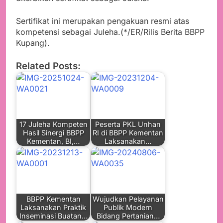
Sertifikat ini merupakan pengakuan resmi atas
kompetensi sebagai Juleha.(*/ER/Rilis Berita BBPP
Kupang).
Related Posts:
17 Juleha Kompeten
Peserta PKL Unhan
Hasil Sinergi BBPP
RI di BBPP Kementan
Kementan, BI,…
Laksanakan…
BBPP Kementan
Wujudkan Pelayanan
Laksanakan Praktik
Publik Modern
Inseminasi Buatan…
Bidang Pertanian…