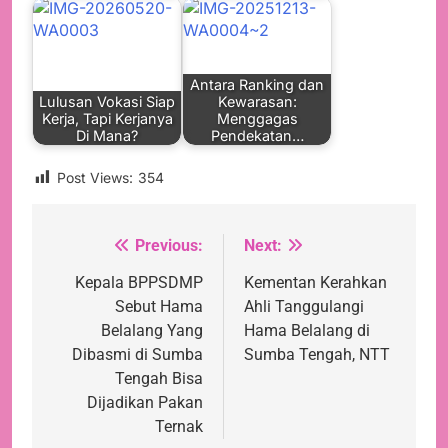
Antara Ranking dan
Lulusan Vokasi Siap
Kewarasan:
Kerja, Tapi Kerjanya
Menggagas
Di Mana?
Pendekatan…
Post Views:
354
Previous:
Next:
Navigasi
pos
Kepala BPPSDMP
Kementan Kerahkan
Sebut Hama
Ahli Tanggulangi
Belalang Yang
Hama Belalang di
Dibasmi di Sumba
Sumba Tengah, NTT
Tengah Bisa
Dijadikan Pakan
Ternak