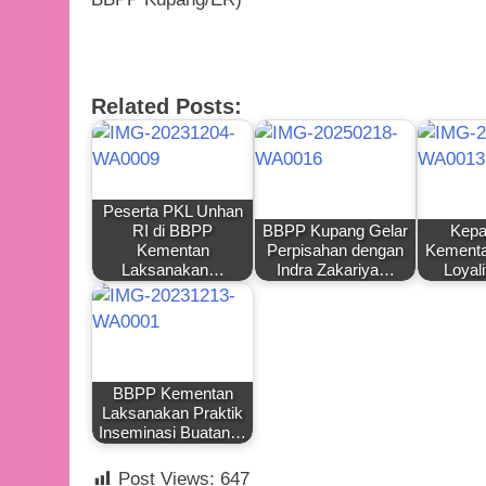
Related Posts:
Peserta PKL Unhan
RI di BBPP
BBPP Kupang Gelar
Kepa
Kementan
Perpisahan dengan
Kementa
Laksanakan…
Indra Zakariya…
Loyal
BBPP Kementan
Laksanakan Praktik
Inseminasi Buatan…
Post Views:
647