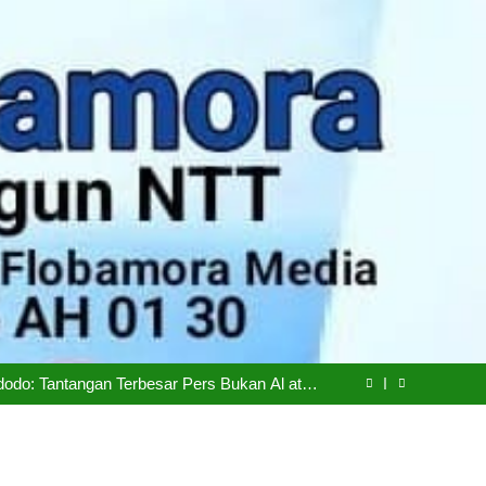
epemudaan, Mentan Amran Tegaskan Tak Ada
Ruang bagi Mafia Beras Fortifikasi
iskinan di NTT Naik Menjadi 1,04 Juta Jiwa
dodo: Tantangan Terbesar Pers Bukan Al atau
Hoaks, Tapi Kepercayaan Publik
Siapkan Transisi Ambil Alih Manajemen Hotel
Sasando
epemudaan, Mentan Amran Tegaskan Tak Ada
Ruang bagi Mafia Beras Fortifikasi
iskinan di NTT Naik Menjadi 1,04 Juta Jiwa
dodo: Tantangan Terbesar Pers Bukan Al atau
Hoaks, Tapi Kepercayaan Publik
Siapkan Transisi Ambil Alih Manajemen Hotel