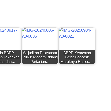
la BBPP
Wujudkan Pelayanan
BBPP Kementan
n Tekankan
Publik Modern Bidang
Gelar Podcast:
itas dan…
Pertanian…
Maraknya Rabies,…