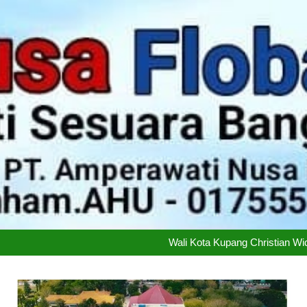
Didukung 26 Organisasi K
Ketimpangan Melebar: Kem
Wali Kota Kupang Christian Wi
PT Flobamor ( Perseroda) 
Didukung 26 Organisasi K
Ketimpangan Melebar: Kem
Wali Kota Kupang Christian Wi
PT Flobamor ( Perseroda) 