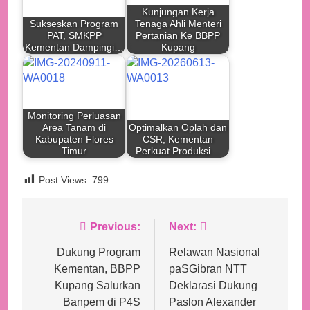
Kunjungan Kerja
Sukseskan Program
Tenaga Ahli Menteri
PAT, SMKPP
Pertanian Ke BBPP
Kementan Dampingi…
Kupang
Monitoring Perluasan
Area Tanam di
Optimalkan Oplah dan
Kabupaten Flores
CSR, Kementan
Timur
Perkuat Produksi…
Post Views:
799
Navigasi
Previous:
Next:
pos
Dukung Program
Relawan Nasional
Kementan, BBPP
paSGibran NTT
Kupang Salurkan
Deklarasi Dukung
Banpem di P4S
Paslon Alexander