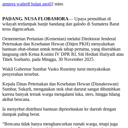
ampera watier
8 bulan ago
0
2 mins
PADANG. NUSA FLOBAMORA
— Upaya pemulihan di
wilayah terdampak banjir bandang dan galodo di Sumatera Barat
terus digencarkan.
Oementerian Pertanian (Kementan) melalui Direktorat Jenderal
Peternakan dan Kesehatan Hewan (Ditjen PKH) menyalurkan
bantuan obat-obatan untuk ternak tahap pertama, yang diserahkan
langsung oleh Ketua Komisi IV DPR RI, Siti Hediati Hariyadi atau
Titiek Soeharto, pada Minggu, 30 November 2025.
Wakil Gubernur Sumbar Vasko Ruseimy turut menyaksikan
penyerahan tersebut.
Kepala Dinas Peternakan dan Kesehatan Hewan (Disnakeswan)
Sumbar, Sukarli, mengatakan stok obat darurat sangat dibutuhkan
karena banyak ternak warga mengalami luka, stres, hingga hilang
akibat bencana.
Ia menyebut distribusi bantuan diprioritaskan ke daerah dengan
dampak paling berat.
“Bencana tidak hanya menghancurkan rumah warga, tetapi juga