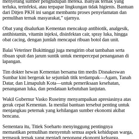
menyerang sumber penghidupan mereka. Banyak ternak yang
terluka, terinfeksi, atau terpapar lingkungan tidak higienis. Bantuan
dari Ditjen PKH ini sangat membantu proses penyelamatan dan
pemulihan ternak masyarakat,” ujarnya.
Obat yang disalurkan Kementan mencakup antibiotik, analgesik,
antihistamin, vitamin injeksi, disinfektan cair, spray luka, hingga
obat cacing, dengan jumlah mencapai ribuan botol dan unit.
Balai Veteriner Bukittinggi juga mengirim obat tambahan serta
ribuan spuit dan jarum suntik untuk mempercepat penanganan di
lapangan.
Tim dokter hewan Kementan bersama tim medis Disnakeswan
Sumbar kini bergerak ke sejumlah titik terdampak—Agam, Tanah
Datar, dan Limapuluh Kota—untuk pemeriksaan kesehatan,
penanganan luka, dan pendataan kebutuhan lanjutan.
Wakil Gubernur Vasko Ruseimy menyampaikan apresiasinya atas
gerak cepat Kementan. Ia menilai bantuan tersebut penting untuk
menjangkau peternak yang kehilangan sumber ekonomi akibat
bencana.
Sementara itu, Titiek Soeharto menyinggung pentingnya
memastikan pemulihan menyentuh semua aspek kehidupan warga,
termasuk ternak yang menjadi penopang ekonomi keluarga.