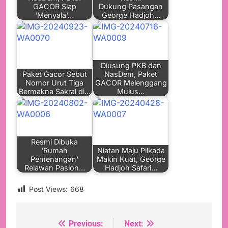
GACOR Siap
Dukung Pasangan
'Menyala'…
George Hadjoh…
Diusung PKB dan
Paket Gacor Sebut
NasDem, Paket
Nomor Urut Tiga
GACOR Melenggang
Bermakna Sakral di…
Mulus…
Resmi Dibuka
'Rumah
Niatan Maju Pilkada
Pemenangan'
Makin Kuat, George
Relawan Paslon…
Hadjoh Safari…
Post Views:
668
Previous:
Next:
Navigasi