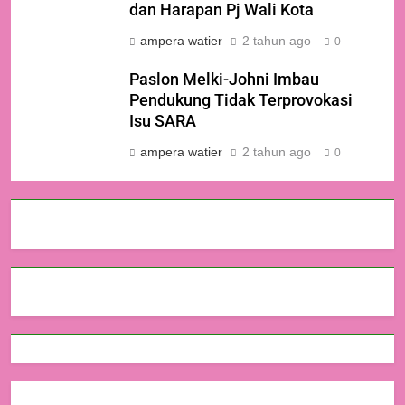
dan Harapan Pj Wali Kota
ampera watier
2 tahun ago
0
Paslon Melki-Johni Imbau
Pendukung Tidak Terprovokasi
Isu SARA
ampera watier
2 tahun ago
0