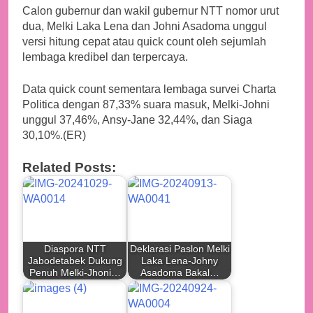
Calon gubernur dan wakil gubernur NTT nomor urut
dua, Melki Laka Lena dan Johni Asadoma unggul
versi hitung cepat atau quick count oleh sejumlah
lembaga kredibel dan terpercaya.
Data quick count sementara lembaga survei Charta
Politica dengan 87,33% suara masuk, Melki-Johni
unggul 37,46%, Ansy-Jane 32,44%, dan Siaga
30,10%.(ER)
Related Posts:
Diaspora NTT
Deklarasi Paslon Melki
Jabodetabek Dukung
Laka Lena-Johny
Penuh Melki-Jhoni…
Asadoma Bakal…