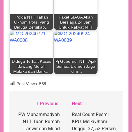
Polda NTT Tahan
Paket SIAGA Akan
Oknum Polisi yang
Bersiaga 24 Jam
Diduga Bersikap…
Untuk Rakyat NTT
Diduga Terkait Kasus
Pj Gubernur NTT Ajak
Bawang Merah
Semua Elemen Jaga
Malaka dan Bank…
Iklim…
Post Views:
559
Previous:
Next:
Navigasi
pos
PW Muhammadyah
Real Count Resmi
NTT Tuan Rumah
KPU, Melki-Jhoni
Tanwir dan Milad
Unggul 37, 52 Persen,