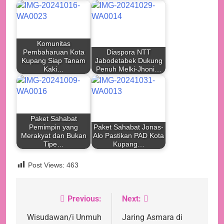
Komunitas
Pembaharuan Kota
Diaspora NTT
Kupang Siap Tanam
Jabodetabek Dukung
Kaki…
Penuh Melki-Jhoni…
Paket Sahabat
Pemimpin yang
Paket Sahabat Jonas-
Merakyat dan Bukan
Alo Pastikan PAD Kota
Tipe…
Kupang…
Post Views:
463
Previous:
Next:
Navigasi
pos
Wisudawan/i Unmuh
Jaring Asmara di