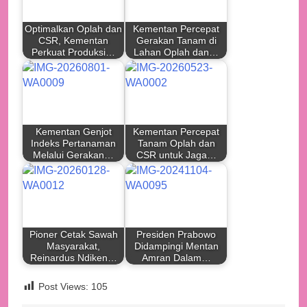
Optimalkan Oplah dan
Kementan Percepat
CSR, Kementan
Gerakan Tanam di
Perkuat Produksi…
Lahan Oplah dan…
Kementan Genjot
Kementan Percepat
Indeks Pertanaman
Tanam Oplah dan
Melalui Gerakan…
CSR untuk Jaga…
Pioner Cetak Sawah
Presiden Prabowo
Masyarakat,
Didampingi Mentan
Reinardus Ndiken…
Amran Dalam…
Post Views:
105