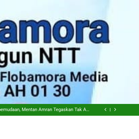
n Laksanakan Tanam Serempak di 25 Provinsi
odo: Tantangan Terbesar Pers Bukan Al atau
Hoaks, Tapi Kepercayaan Publik
iapkan Transisi Ambil Alih Manajemen Hotel
Sasando
epemudaan, Mentan Amran Tegaskan Tak Ada
Ruang bagi Mafia Beras Fortifikasi
n Laksanakan Tanam Serempak di 25 Provinsi
odo: Tantangan Terbesar Pers Bukan Al atau
Hoaks, Tapi Kepercayaan Publik
iapkan Transisi Ambil Alih Manajemen Hotel
Sasando
epemudaan, Mentan Amran Tegaskan Tak Ada
Ruang bagi Mafia Beras Fortifikasi
n Laksanakan Tanam Serempak di 25 Provinsi