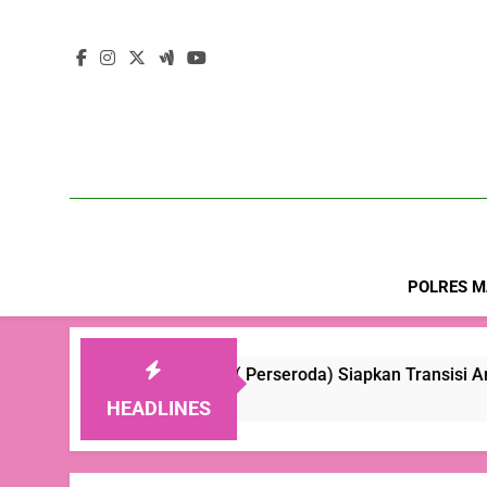
POLRES M
obamor ( Perseroda) Siapkan Transisi Ambil Alih Manajemen
 Ago
HEADLINES