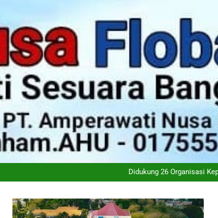
Antisipasi El Nino, Kementa
Wali Kota Kupang Christian Wid
PT Flobamor ( Perseroda) S
Didukung 26 Organisasi K
Antisipasi El Nino, Kementa
Wali Kota Kupang Christian Wid
PT Flobamor ( Perseroda) S
Didukung 26 Organisasi K
Antisipasi El Nino, Kementa