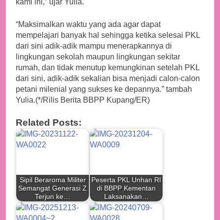
kami ini,” ujar Yulia.
“Maksimalkan waktu yang ada agar dapat
mempelajari banyak hal sehingga ketika selesai PKL
dari sini adik-adik mampu menerapkannya di
lingkungan sekolah maupun lingkungan sekitar
rumah, dan tidak menutup kemungkinan setelah PKL
dari sini, adik-adik sekalian bisa menjadi calon-calon
petani milenial yang sukses ke depannya.” tambah
Yulia.(*/Rilis Berita BBPP Kupang/ER)
Related Posts:
Sipil Beraroma Militer
Peserta PKL Unhan RI
Semangat Generasi Z
di BBPP Kementan
Terjun ke…
Laksanakan…