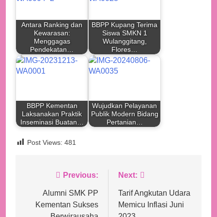
Antara Ranking dan
BBPP Kupang Terima
Kewarasan:
Siswa SMKN 1
Menggagas
Wulanggitang,
Pendekatan…
Flores…
BBPP Kementan
Wujudkan Pelayanan
Laksanakan Praktik
Publik Modern Bidang
Inseminasi Buatan…
Pertanian…
Post Views:
481
Navigasi
Previous:
Next:
pos
Alumni SMK PP
Tarif Angkutan Udara
Kementan Sukses
Memicu Inflasi Juni
Berwirausaha
2023