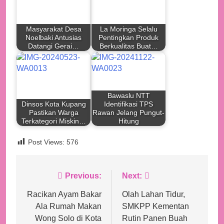
Masyarakat Desa
La Moringa Selalu
Noelbaki Antusias
Pentingkan Produk
Datangi Gerai…
Berkualitas Buat…
Bawaslu NTT
Dinsos Kota Kupang
Identifikasi TPS
Pastikan Warga
Rawan Jelang Pungut-
Terkategori Miskin…
Hitung
Post Views:
576
Navigasi
Previous:
Next:
pos
Racikan Ayam Bakar
Olah Lahan Tidur,
Ala Rumah Makan
SMKPP Kementan
Wong Solo di Kota
Rutin Panen Buah