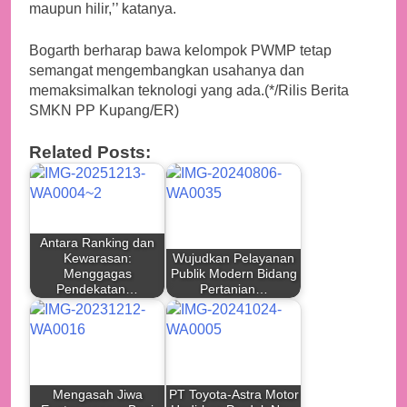
maupun hilir,’’ katanya.
Bogarth berharap bawa kelompok PWMP tetap
semangat mengembangkan usahanya dan
memaksimalkan teknologi yang ada.(*/Rilis Berita
SMKN PP Kupang/ER)
Related Posts:
Antara Ranking dan
Kewarasan:
Wujudkan Pelayanan
Menggagas
Publik Modern Bidang
Pendekatan…
Pertanian…
Mengasah Jiwa
PT Toyota-Astra Motor