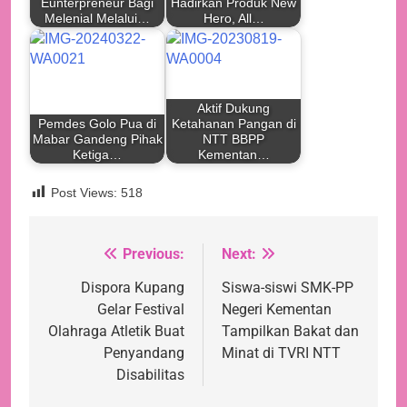
Eunterpreneur Bagi
Hadirkan Produk New
Melenial Melalui…
Hero, All…
Aktif Dukung
Pemdes Golo Pua di
Ketahanan Pangan di
Mabar Gandeng Pihak
NTT BBPP
Ketiga…
Kementan…
Post Views:
518
Previous:
Next:
Navigasi
pos
Dispora Kupang
Siswa-siswi SMK-PP
Gelar Festival
Negeri Kementan
Olahraga Atletik Buat
Tampilkan Bakat dan
Penyandang
Minat di TVRI NTT
Disabilitas