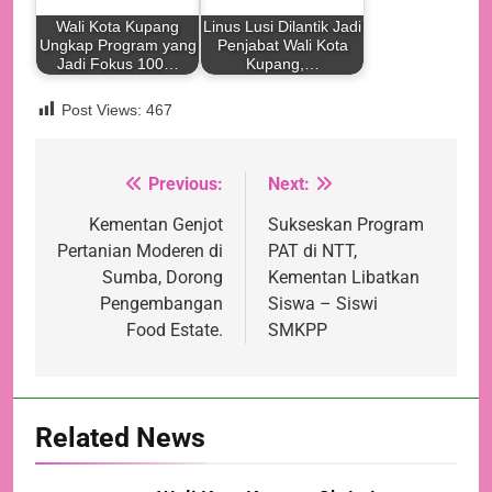
Wali Kota Kupang
Linus Lusi Dilantik Jadi
Ungkap Program yang
Penjabat Wali Kota
Jadi Fokus 100…
Kupang,…
Post Views:
467
Previous:
Next:
Navigasi
pos
Kementan Genjot
Sukseskan Program
Pertanian Moderen di
PAT di NTT,
Sumba, Dorong
Kementan Libatkan
Pengembangan
Siswa – Siswi
Food Estate.
SMKPP
Related News