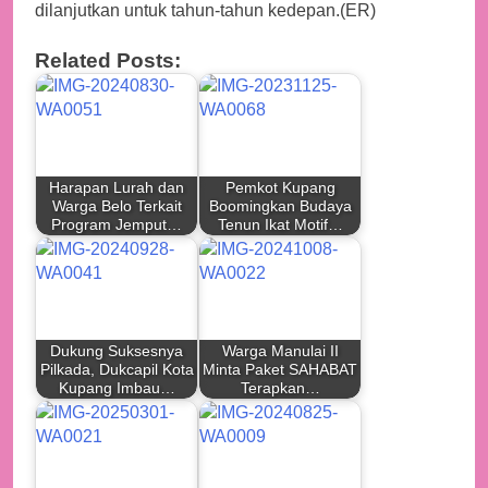
dilanjutkan untuk tahun-tahun kedepan.(ER)
Related Posts:
Harapan Lurah dan
Pemkot Kupang
Warga Belo Terkait
Boomingkan Budaya
Program Jemput…
Tenun Ikat Motif…
Dukung Suksesnya
Warga Manulai II
Pilkada, Dukcapil Kota
Minta Paket SAHABAT
Kupang Imbau…
Terapkan…