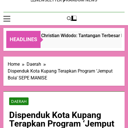
NEWSLETTER
RANDOM NEWS
Wali Kota Kupang Christian Widodo: Tantangan Terbesar Pers 
HEADLINES
12 Jam Ago
Home
Daerah
Dispenduk Kota Kupang Terapkan Program ‘Jemput
Bola’ SEPE MANISE
DAERAH
Dispenduk Kota Kupang
Terapkan Program ‘Jemput