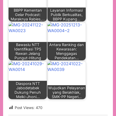
BBPP Kementan
Layanan Informasi
Gelar Podcast:
Publik Berkualitas,
Maraknya Rabies,…
BBPP Kupang…
Bawaslu NTT
Antara Ranking dan
Identifikasi TPS
Kewarasan:
Rawan Jelang
Menggagas
Pungut-Hitung
Pendekatan…
Diaspora NTT
Jabodetabek
Wujudkan Pelayanan
Dukung Penuh
yang Berakhlak,
Melki-Jhoni…
SMK-PP Negeri…
Post Views:
470