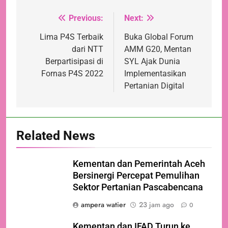
Previous:
Next:
Navigasi
pos
Lima P4S Terbaik
Buka Global Forum
dari NTT
AMM G20, Mentan
Berpartisipasi di
SYL Ajak Dunia
Fornas P4S 2022
Implementasikan
Pertanian Digital
Related News
Kementan dan Pemerintah Aceh
Bersinergi Percepat Pemulihan
Sektor Pertanian Pascabencana
ampera watier
23 jam ago
0
Kementan dan IFAD Turun ke