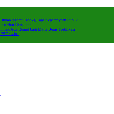
 Bukan Al atau Hoaks, Tapi Kepercayaan Publik
emen Hotel Sasando
Tak Ada Ruang bagi Mafia Beras Fortifikasi
 25 Provinsi
6