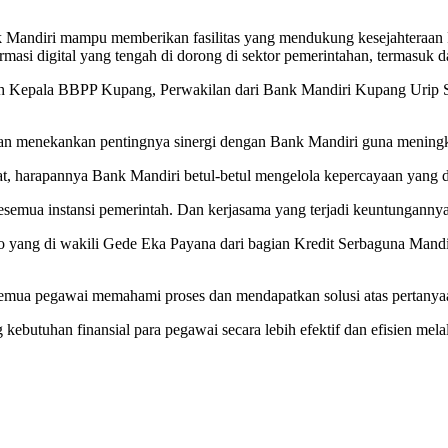
nk Mandiri mampu memberikan fasilitas yang mendukung kesejahteraa
ormasi digital yang tengah di dorong di sektor pemerintahan, termasuk
oleh Kepala BBPP Kupang, Perwakilan dari Bank Mandiri Kupang Urip 
menekankan pentingnya sinergi dengan Bank Mandiri guna meningkat
at, harapannya Bank Mandiri betul-betul mengelola kepercayaan yang d
mua instansi pemerintah. Dan kerjasama yang terjadi keuntungannya 
 yang di wakili Gede Eka Payana dari bagian Kredit Serbaguna Mandir
emua pegawai memahami proses dan mendapatkan solusi atas pertanyaan
utuhan finansial para pegawai secara lebih efektif dan efisien melal