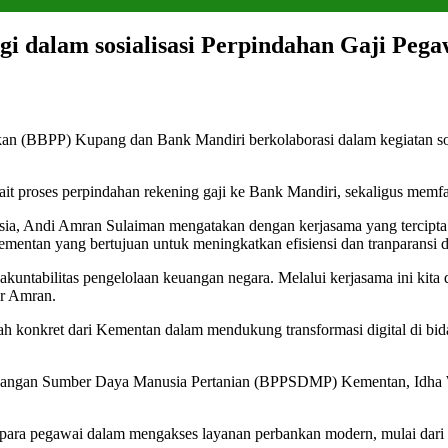
 dalam sosialisasi Perpindahan Gaji Pega
kan (BBPP) Kupang dan Bank Mandiri berkolaborasi dalam kegiatan so
t proses perpindahan rekening gaji ke Bank Mandiri, sekaligus memfasi
nesia, Andi Amran Sulaiman mengatakan dengan kerjasama yang tercipt
ementan yang bertujuan untuk meningkatkan efisiensi dan tranparansi 
kuntabilitas pengelolaan keuangan negara. Melalui kerjasama ini kita 
ar Amran.
 konkret dari Kementan dalam mendukung transformasi digital di bida
bangan Sumber Daya Manusia Pertanian (BPPSDMP) Kementan, Idha W
ara pegawai dalam mengakses layanan perbankan modern, mulai dari tr