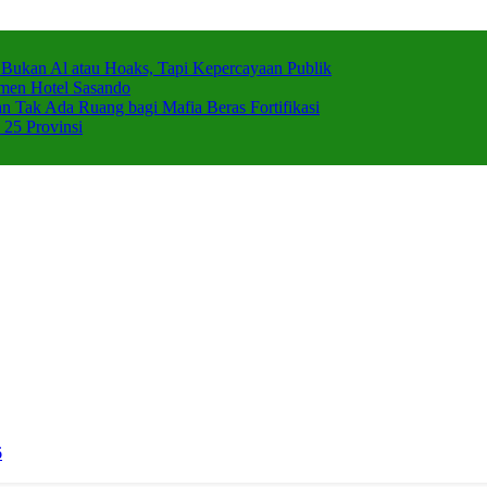
 Bukan Al atau Hoaks, Tapi Kepercayaan Publik
emen Hotel Sasando
Tak Ada Ruang bagi Mafia Beras Fortifikasi
 25 Provinsi
6