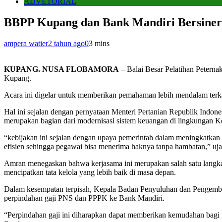
ADVETORIAL
BBPP Kupang dan Bank Mandiri Bersinergi
ampera watier
2 tahun ago
0
3 mins
KUPANG. NUSA FLOBAMORA
– Balai Besar Pelatihan Peterna
Kupang.
Acara ini digelar untuk memberikan pemahaman lebih mendalam terkai
Hal ini sejalan dengan pernyataan Menteri Pertanian Republik Indo
merupakan bagian dari modernisasi sistem keuangan di lingkungan K
“kebijakan ini sejalan dengan upaya pemerintah dalam meningkatkan a
efisien sehingga pegawai bisa menerima haknya tanpa hambatan,” uj
Amran menegaskan bahwa kerjasama ini merupakan salah satu langkah
mencipatkan tata kelola yang lebih baik di masa depan.
Dalam kesempatan terpisah, Kepala Badan Penyuluhan dan Pengem
perpindahan gaji PNS dan PPPK ke Bank Mandiri.
“Perpindahan gaji ini diharapkan dapat memberikan kemudahan bagi p