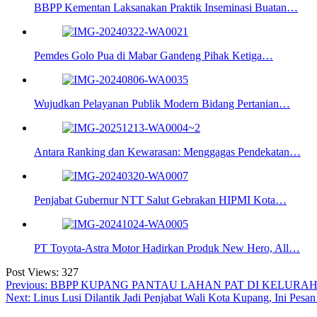
BBPP Kementan Laksanakan Praktik Inseminasi Buatan…
Pemdes Golo Pua di Mabar Gandeng Pihak Ketiga…
Wujudkan Pelayanan Publik Modern Bidang Pertanian…
Antara Ranking dan Kewarasan: Menggagas Pendekatan…
Penjabat Gubernur NTT Salut Gebrakan HIPMI Kota…
PT Toyota-Astra Motor Hadirkan Produk New Hero, All…
Post Views:
327
Navigasi
Previous:
BBPP KUPANG PANTAU LAHAN PAT DI KELURA
Next:
Linus Lusi Dilantik Jadi Penjabat Wali Kota Kupang, Ini Pesa
pos