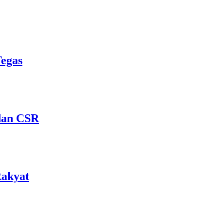
Tegas
dan CSR
Rakyat