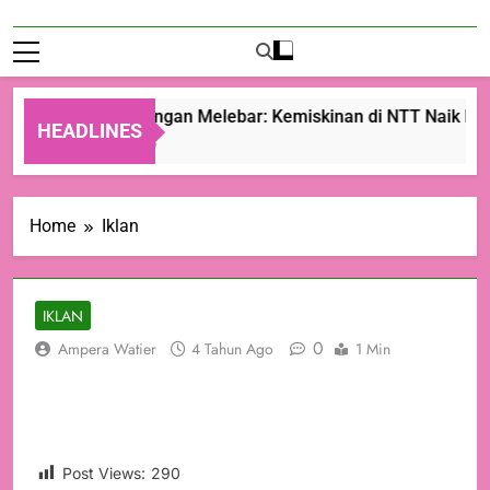
Ketimpangan Melebar: Kemiskinan di NTT Naik Menj
HEADLINES
22 Jam Ago
Home
Iklan
IKLAN
0
Ampera Watier
4 Tahun Ago
1 Min
Post Views:
290