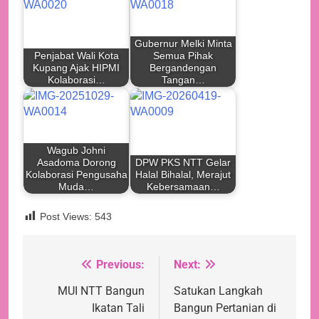
Gubernur Melki Minta
Penjabat Wali Kota
Semua Pihak
Kupang Ajak HIPMI
Bergandengan
Kolaborasi…
Tangan…
Wagub Johni
Asadoma Dorong
DPW PKS NTT Gelar
Kolaborasi Pengusaha
Halal Bihalal, Merajut
Muda…
Kebersamaan…
Post Views:
543
Previous:
Next:
Navigasi
pos
MUI NTT Bangun
Satukan Langkah
Ikatan Tali
Bangun Pertanian di