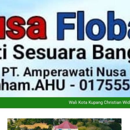
Didukung 26 Organisasi K
Ketimpangan Melebar: Kem
Wali Kota Kupang Christian Wid
PT Flobamor ( Perseroda) S
Didukung 26 Organisasi K
Ketimpangan Melebar: Kem
Wali Kota Kupang Christian Wid
PT Flobamor ( Perseroda) S
Didukung 26 Organisasi K