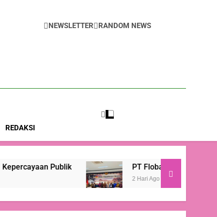
Ruang bagi Mafia Beras Fortifikasi
NEWSLETTER
RANDOM NEWS
m
REDAKSI
 Publik
PT Flobamor ( Perseroda) Siapkan Tr
2 Hari Ago