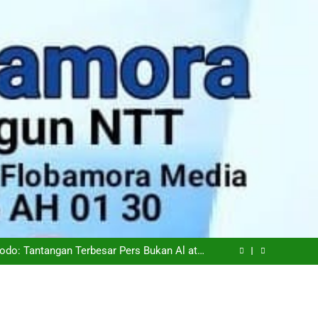
epemudaan, Mentan Amran Tegaskan Tak Ada
Ruang bagi Mafia Beras Fortifikasi
iskinan di NTT Naik Menjadi 1,04 Juta Jiwa
odo: Tantangan Terbesar Pers Bukan Al atau
Hoaks, Tapi Kepercayaan Publik
iapkan Transisi Ambil Alih Manajemen Hotel
Sasando
epemudaan, Mentan Amran Tegaskan Tak Ada
Ruang bagi Mafia Beras Fortifikasi
iskinan di NTT Naik Menjadi 1,04 Juta Jiwa
odo: Tantangan Terbesar Pers Bukan Al atau
Hoaks, Tapi Kepercayaan Publik
iapkan Transisi Ambil Alih Manajemen Hotel
Sasando
epemudaan, Mentan Amran Tegaskan Tak Ada