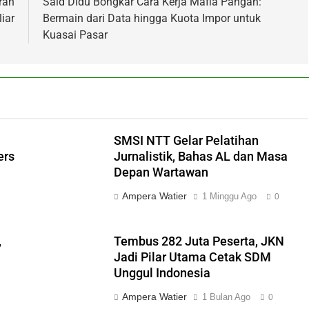
ran
Said Didu Bongkar Cara Kerja Mafia Pangan:
iar
Bermain dari Data hingga Kuota Impor untuk
Kuasai Pasar
SMSI NTT Gelar Pelatihan
ers
Jurnalistik, Bahas AL dan Masa
Depan Wartawan
Ampera Watier
1 Minggu Ago
0
,
Tembus 282 Juta Peserta, JKN
Jadi Pilar Utama Cetak SDM
Unggul Indonesia
Ampera Watier
1 Bulan Ago
0