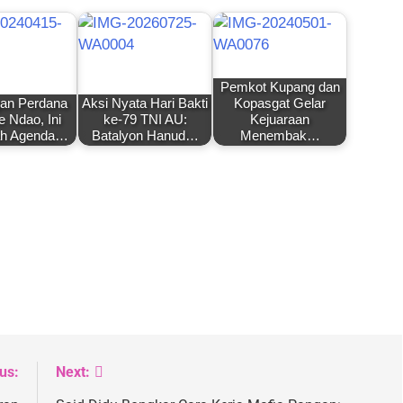
Pemkot Kupang dan
an Perdana
Aksi Nyata Hari Bakti
Kopasgat Gelar
e Ndao, Ini
ke-79 TNI AU:
Kejuaraan
ah Agenda…
Batalyon Hanud…
Menembak…
us:
Next: