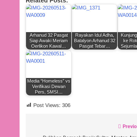
Related Posts:
Arhanud 32 Pasgat
Rayakan Idul Adha,
Kunjung
Siap Awaki Meriam
Batalyon Arhanud 32
ke Rot
Oerlikon Kawal…
Pasgat Tebar…
Sejuml
Media “Homeless” vs
Verifikasi Dewan
Pers, SMSI…
Post Views:
306
Previo
Navigasi