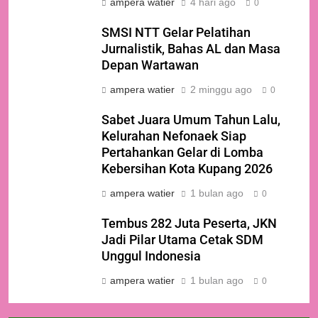
ampera watier
4 hari ago
0
SMSI NTT Gelar Pelatihan
Jurnalistik, Bahas AL dan Masa
Depan Wartawan
ampera watier
2 minggu ago
0
Sabet Juara Umum Tahun Lalu,
Kelurahan Nefonaek Siap
Pertahankan Gelar di Lomba
Kebersihan Kota Kupang 2026
ampera watier
1 bulan ago
0
Tembus 282 Juta Peserta, JKN
Jadi Pilar Utama Cetak SDM
Unggul Indonesia
ampera watier
1 bulan ago
0