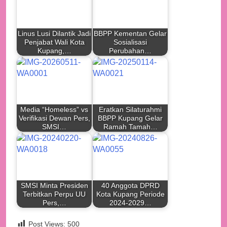
Linus Lusi Dilantik Jadi
BBPP Kementan Gelar
Penjabat Wali Kota
Sosialisasi
Kupang,…
Perubahan…
Media “Homeless” vs
Eratkan Silaturahmi
Verifikasi Dewan Pers,
BBPP Kupang Gelar
SMSI…
Ramah Tamah…
SMSI Minta Presiden
40 Anggota DPRD
Terbitkan Perpu UU
Kota Kupang Periode
Pers,…
2024-2029…
Post Views:
500