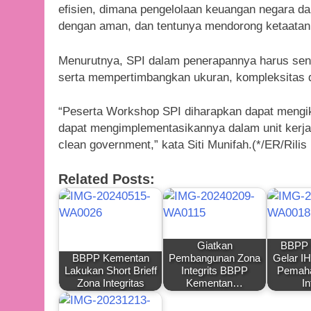
efisien, dimana pengelolaan keuangan negara dap
dengan aman, dan tentunya mendorong ketaatan 
Menurutnya, SPI dalam penerapannya harus sen
serta mempertimbangkan ukuran, kompleksitas dan
“Peserta Workshop SPI diharapkan dapat mengi
dapat mengimplementasikannya dalam unit kerj
clean government,” kata Siti Munifah.(*/ER/Rili
Related Posts:
Giatkan
BBPP 
BBPP Kementan
Pembangunan Zona
Gelar I
Lakukan Short Brieff
Integrits BBPP
Pemaha
Zona Integritas
Kementan…
In