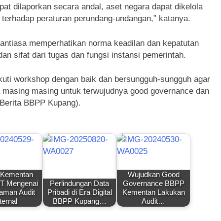
at dilaporkan secara andal, aset negara dapat dikelola
terhadap peraturan perundang-undangan,” katanya.
antiasa memperhatikan norma keadilan dan kepatutan
 sifat dari tugas dan fungsi instansi pemerintah.
kuti workshop dengan baik dan bersungguh-sungguh agar
a masing masing untuk terwujudnya good governance dan
s Berita BBPP Kupang).
Kementan
Wujudkan Good
HT Mengenai
Perlindungan Data
Governance BBPP
man Audit
Pribadi di Era Digital
Kementan Lakukan
ternal
BBPP Kupang…
Audit…