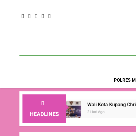
POLRES M
a Jiwa
Wali Kota Kupang Christian Widodo: T
2 Hari Ago
HEADLINES