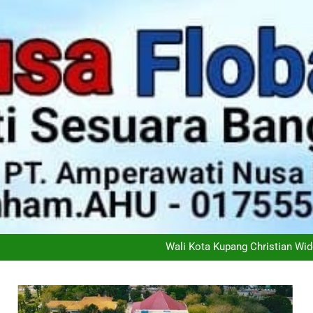
Didukung 26 Organisasi K
Ketimpangan Melebar: Kem
Wali Kota Kupang Christian Wid
PT Flobamor ( Perseroda) S
Didukung 26 Organisasi K
Ketimpangan Melebar: Kem
Wali Kota Kupang Christian Wid
PT Flobamor ( Perseroda) S
Didukung 26 Organisasi K