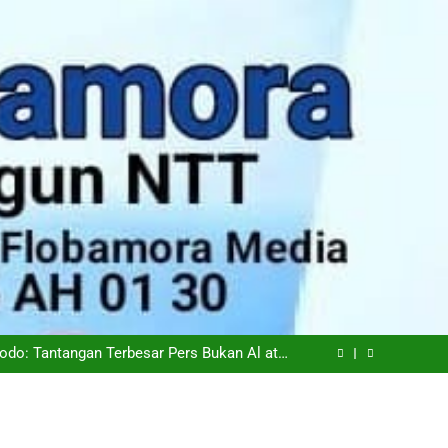
epemudaan, Mentan Amran Tegaskan Tak Ada
Ruang bagi Mafia Beras Fortifikasi
iskinan di NTT Naik Menjadi 1,04 Juta Jiwa
odo: Tantangan Terbesar Pers Bukan Al atau
Hoaks, Tapi Kepercayaan Publik
iapkan Transisi Ambil Alih Manajemen Hotel
Sasando
epemudaan, Mentan Amran Tegaskan Tak Ada
Ruang bagi Mafia Beras Fortifikasi
iskinan di NTT Naik Menjadi 1,04 Juta Jiwa
odo: Tantangan Terbesar Pers Bukan Al atau
Hoaks, Tapi Kepercayaan Publik
iapkan Transisi Ambil Alih Manajemen Hotel
Sasando
epemudaan, Mentan Amran Tegaskan Tak Ada