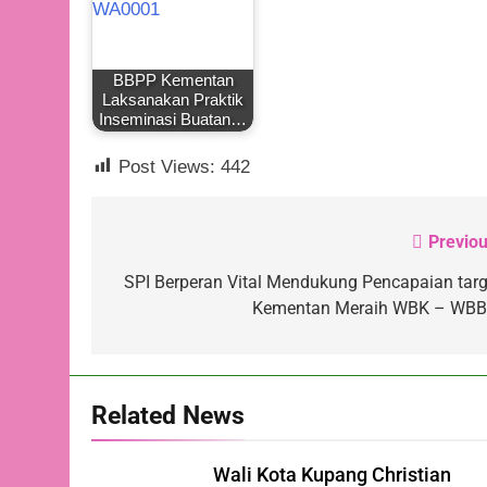
BBPP Kementan
Laksanakan Praktik
Inseminasi Buatan…
Post Views:
442
Previou
Navigasi
pos
SPI Berperan Vital Mendukung Pencapaian targ
Kementan Meraih WBK – WB
Related News
Wali Kota Kupang Christian