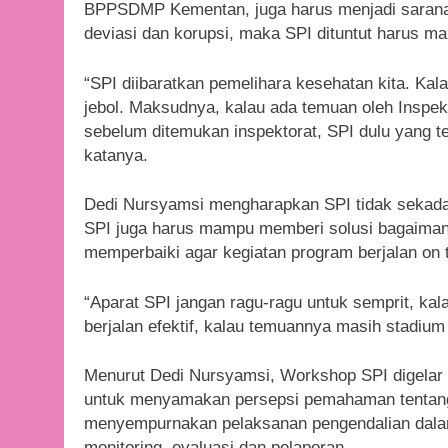
BPPSDMP Kementan, juga harus menjadi sarana 
deviasi dan korupsi, maka SPI dituntut harus m
“SPI diibaratkan pemelihara kesehatan kita. Kalau
jebol. Maksudnya, kalau ada temuan oleh Inspekt
sebelum ditemukan inspektorat, SPI dulu yang t
katanya.
Dedi Nursyamsi mengharapkan SPI tidak sekada
SPI juga harus mampu memberi solusi bagaiman
memperbaiki agar kegiatan program berjalan on th
“Aparat SPI jangan ragu-ragu untuk semprit, kal
berjalan efektif, kalau temuannya masih stadium 
Menurut Dedi Nursyamsi, Workshop SPI digela
untuk menyamakan persepsi pemahaman tentan
menyempurnakan pelaksanan pengendalian dalam
monitoring, evaluasi dan pelaporan.