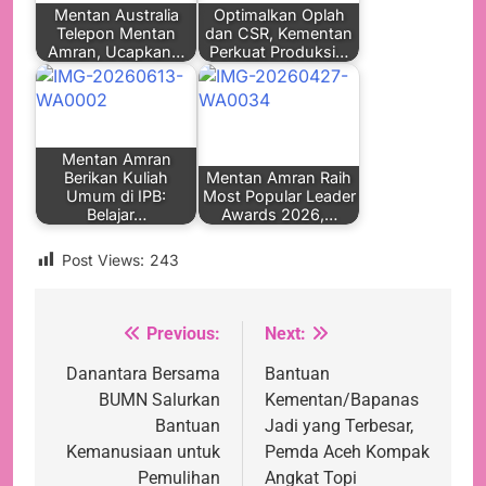
Mentan Australia
Optimalkan Oplah
Telepon Mentan
dan CSR, Kementan
Amran, Ucapkan…
Perkuat Produksi…
Mentan Amran
Berikan Kuliah
Mentan Amran Raih
Umum di IPB:
Most Popular Leader
Belajar…
Awards 2026,…
Post Views:
243
Previous:
Next:
Navigasi
pos
Danantara Bersama
Bantuan
BUMN Salurkan
Kementan/Bapanas
Bantuan
Jadi yang Terbesar,
Kemanusiaan untuk
Pemda Aceh Kompak
Pemulihan
Angkat Topi