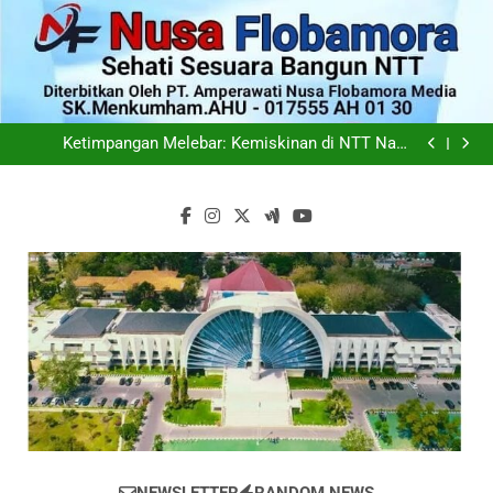
Skip
to
content
Wali Kota Kupang Christian Widodo: Tantangan
Terbesar Pers Bukan Al atau Hoaks, Tapi
Kementan dan Pemerintah Aceh Bersinergi Percepat
Kepercayaan Publik
Pemulihan Sektor Pertanian Pascabencana
Kementan dan IFAD Turun ke Kupang, Bidik Generasi
Muda Jadi Motor Pertanian Masa Depan
Ketimpangan Melebar: Kemiskinan di NTT Naik
Menjadi 1,04 Juta Jiwa
Wali Kota Kupang Christian Widodo: Tantangan
Terbesar Pers Bukan Al atau Hoaks, Tapi
Kementan dan Pemerintah Aceh Bersinergi Percepat
Kepercayaan Publik
Pemulihan Sektor Pertanian Pascabencana
Kementan dan IFAD Turun ke Kupang, Bidik Generasi
Muda Jadi Motor Pertanian Masa Depan
Ketimpangan Melebar: Kemiskinan di NTT Naik
Menjadi 1,04 Juta Jiwa
Wali Kota Kupang Christian Widodo: Tantangan
Terbesar Pers Bukan Al atau Hoaks, Tapi
Kepercayaan Publik
Nusa-Flobamora.com