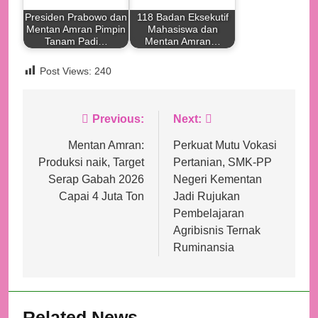
Presiden Prabowo dan
118 Badan Eksekutif
Mentan Amran Pimpin
Mahasiswa dan
Tanam Padi…
Mentan Amran…
Post Views:
240
Navigasi
Previous:
Next:
pos
Mentan Amran:
Perkuat Mutu Vokasi
Produksi naik, Target
Pertanian, SMK-PP
Serap Gabah 2026
Negeri Kementan
Capai 4 Juta Ton
Jadi Rujukan
Pembelajaran
Agribisnis Ternak
Ruminansia
Related News