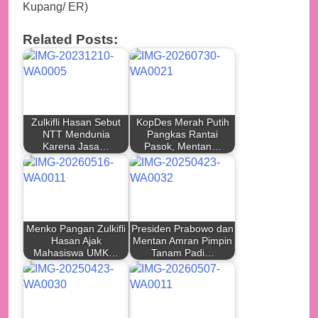
Kupang/ ER)
Related Posts:
Zulkifli Hasan Sebut
KopDes Merah Putih
NTT Mendunia
Pangkas Rantai
Karena Jasa…
Pasok, Mentan…
Menko Pangan Zulkifli
Presiden Prabowo dan
Hasan Ajak
Mentan Amran Pimpin
Mahasiswa UMK…
Tanam Padi…