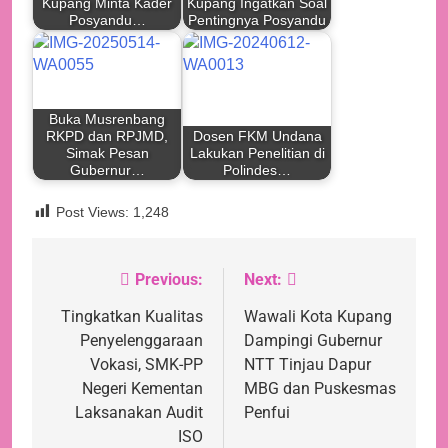
Kupang Minta Kader
Kupang Ingatkan Soal
Posyandu…
Pentingnya Posyandu
Buka Musrenbang
RKPD dan RPJMD,
Dosen FKM Undana
Simak Pesan
Lakukan Penelitian di
Gubernur…
Polindes…
Post Views:
1,248
Previous:
Next:
Navigasi
pos
Tingkatkan Kualitas
Wawali Kota Kupang
Penyelenggaraan
Dampingi Gubernur
Vokasi, SMK-PP
NTT Tinjau Dapur
Negeri Kementan
MBG dan Puskesmas
Laksanakan Audit
Penfui
ISO