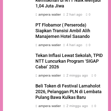
Kemiskinan di NTT Naik Menjadi
1,04 Juta Jiwa
ampera watier
2 hari ago
0
PT Flobamor ( Perseroda)
Siapkan Transisi Ambil Alih
Manajemen Hotel Sasando
ampera watier
4 hari ago
0
Tekan Inflasi Lewat Sekolah, TPID
NTT Luncurkan Program ‘SIGAP
Cabai’ 2026
ampera watier
2 minggu ago
0
Beli Token di Festival Lamaholot
2026, Pelanggan PLN di Lembata
Pulang Bawa Kulkas Baru
ampera watier
2 minggu ago
0