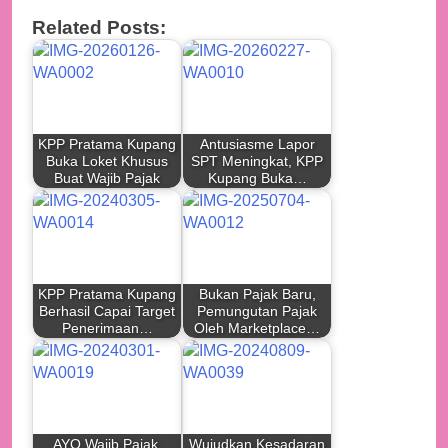
Related Posts:
KPP Pratama Kupang
Antusiasme Lapor
Buka Loket Khusus
SPT Meningkat, KPP
Buat Wajib Pajak
Kupang Buka…
KPP Pratama Kupang
Bukan Pajak Baru,
Berhasil Capai Target
Pemungutan Pajak
Penerimaan…
Oleh Marketplace…
AYO Wajib Pajak,
Wujudkan Kesadaran