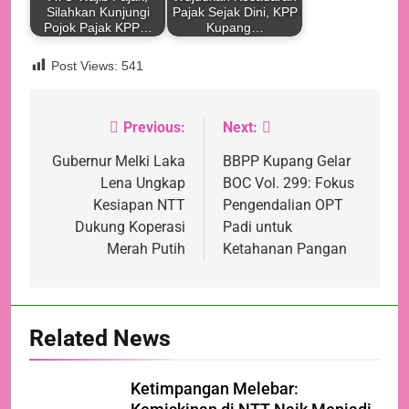
Silahkan Kunjungi
Pajak Sejak Dini, KPP
Pojok Pajak KPP…
Kupang…
Post Views:
541
Previous:
Next:
Navigasi
pos
Gubernur Melki Laka
BBPP Kupang Gelar
Lena Ungkap
BOC Vol. 299: Fokus
Kesiapan NTT
Pengendalian OPT
Dukung Koperasi
Padi untuk
Merah Putih
Ketahanan Pangan
Related News
Ketimpangan Melebar: