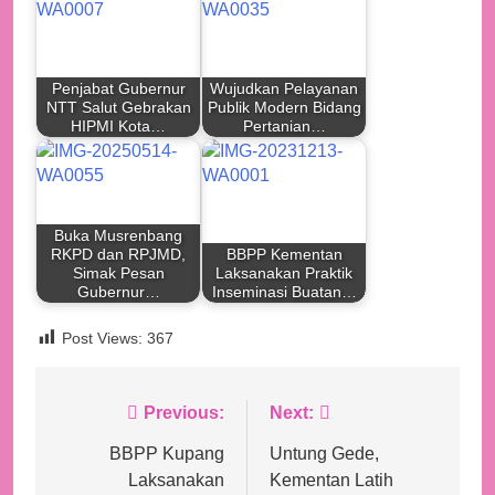
Penjabat Gubernur
Wujudkan Pelayanan
NTT Salut Gebrakan
Publik Modern Bidang
HIPMI Kota…
Pertanian…
Buka Musrenbang
RKPD dan RPJMD,
BBPP Kementan
Simak Pesan
Laksanakan Praktik
Gubernur…
Inseminasi Buatan…
Post Views:
367
Navigasi
Previous:
Next:
pos
BBPP Kupang
Untung Gede,