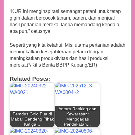
positif yang luar biasa.
“KUR ini menginspirasi semangat petani untuk tetap
gigih dalam bercocok tanam, panen, dan menjual
hasil pertanian mereka, tanpa memandang kendala
apa pun,” cetusnya.
Seperti yang kita ketahui, Misi utama pertanian adalah
meningkatkan kesejahteraan petani dengan
meningkatkan produktivitas dan hasil produksi
mereka.(*/Rilis Berita BBPP Kupang/ER)
Related Posts:
Antara Ranking dan
Pemdes Golo Pua di
Kewarasan:
Mabar Gandeng Pihak
Menggagas
Ketiga…
Pendekatan…