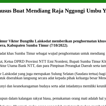
usus Buat Mendiang Raja Nggongi Umbu Y
iktor Bungtilu Laiskodat memberikan penghormatan khusus 
rera, Kabupaten Sumba Timur (7/10/2022)
.
adat khas Sumba Timur sebagai wujud penghormatan untuk mendiang R
but, Ketua DPRD Provinsi NTT Emi Nomleni, Bupati Sumba Timur Khr
ur Utama Bank NTT, dan para Pimpinan Perangkat Daerah serta tamu
tor Laiskodat yang juga merupakan Sulung Selatan (Saudara tertua) 
ntuk diserahkan langsung secara adat kepada pihak keluarga besar Me
yi dan keanekaragaman budaya serta adat istiadatnya memiliki keunika
upun dalam kalangan rakyat biasa, pemakaman orang mati adalah hal y