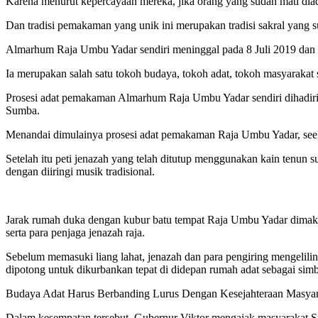
Karena menurut kepercayaan mereka, jika orang yang sudah mati diad
Dan tradisi pemakaman yang unik ini merupakan tradisi sakral yang 
Almarhum Raja Umbu Yadar sendiri meninggal pada 8 Juli 2019 dan b
Ia merupakan salah satu tokoh budaya, tokoh adat, tokoh masyarakat 
Prosesi adat pemakaman Almarhum Raja Umbu Yadar sendiri dihadiri 
Sumba.
Menandai dimulainya prosesi adat pemakaman Raja Umbu Yadar, seek
Setelah itu peti jenazah yang telah ditutup menggunakan kain tenun 
dengan diiringi musik tradisional.
Jarak rumah duka dengan kubur batu tempat Raja Umbu Yadar dimakamk
serta para penjaga jenazah raja.
Sebelum memasuki liang lahat, jenazah dan para pengiring mengelilin
dipotong untuk dikurbankan tepat di didepan rumah adat sebagai sim
Budaya Adat Harus Berbanding Lurus Dengan Kesejahteraan Masyar
Dalam kesempatan tersebut, Gubernur Viktor mengajak masyarakat S