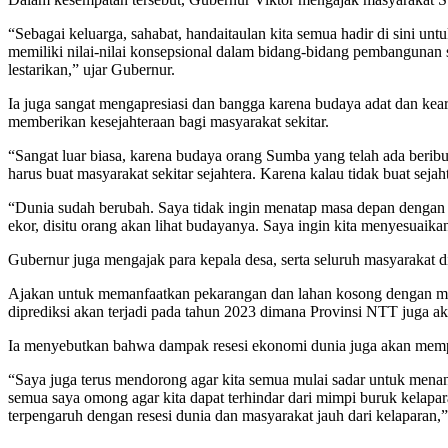
“Sebagai keluarga, sahabat, handaitaulan kita semua hadir di sini
memiliki nilai-nilai konsepsional dalam bidang-bidang pembangunan su
lestarikan,” ujar Gubernur.
Ia juga sangat mengapresiasi dan bangga karena budaya adat dan kearif
memberikan kesejahteraan bagi masyarakat sekitar.
“Sangat luar biasa, karena budaya orang Sumba yang telah ada beribu-r
harus buat masyarakat sekitar sejahtera. Karena kalau tidak buat sejah
“Dunia sudah berubah. Saya tidak ingin menatap masa depan dengan k
ekor, disitu orang akan lihat budayanya. Saya ingin kita menyesuai
Gubernur juga mengajak para kepala desa, serta seluruh masyaraka
Ajakan untuk memanfaatkan pekarangan dan lahan kosong dengan me
diprediksi akan terjadi pada tahun 2023 dimana Provinsi NTT juga a
Ia menyebutkan bahwa dampak resesi ekonomi dunia juga akan mempen
“Saya juga terus mendorong agar kita semua mulai sadar untuk menanam
semua saya omong agar kita dapat terhindar dari mimpi buruk kelapa
terpengaruh dengan resesi dunia dan masyarakat jauh dari kelaparan