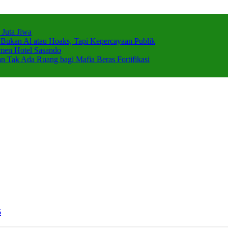
Juta Jiwa
 Bukan Al atau Hoaks, Tapi Kepercayaan Publik
emen Hotel Sasando
Tak Ada Ruang bagi Mafia Beras Fortifikasi
6