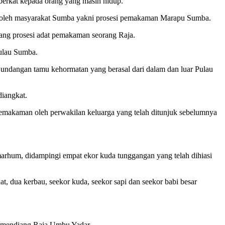
 berkat kepada orang yang masih hidup.
eguh oleh masyarakat Sumba yakni prosesi pemakaman Marapu Sumba.
ang prosesi adat pemakaman seorang Raja.
Pulau Sumba.
 undangan tamu kehormatan yang berasal dari dalam dan luar Pulau
iangkat.
t pemakaman oleh perwakilan keluarga yang telah ditunjuk sebelumnya
marhum, didampingi empat ekor kuda tunggangan yang telah dihiasi
t, dua kerbau, seekor kuda, seekor sapi dan seekor babi besar
n mendiang Raja Umbu Yadar.