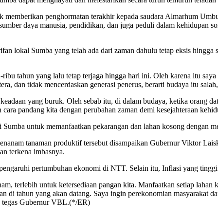
 untuk memberikan penghormatan terakhir kepada saudara Almarhum Umb
mber daya manusia, pendidikan, dan juga peduli dalam kehidupan sosial
an lokal Sumba yang telah ada dari zaman dahulu tetap eksis hingga saa
ibu tahun yang lalu tetap terjaga hingga hari ini. Oleh karena itu say
tera, dan tidak mencerdaskan generasi penerus, berarti budaya itu salah,”
eadaan yang buruk. Oleh sebab itu, di dalam budaya, ketika orang da
kan cara pandang kita dengan perubahan zaman demi kesejahteraan kehid
t di Sumba untuk memanfaatkan pekarangan dan lahan kosong dengan m
nanam tanaman produktif tersebut disampaikan Gubernur Viktor Lais
kan terkena imbasnya.
garuhi pertumbuhan ekonomi di NTT. Selain itu, Inflasi yang tinggi
, terlebih untuk ketersediaan pangan kita. Manfaatkan setiap lahan kos
ran di tahun yang akan datang. Saya ingin perekonomian masyarakat d
,” tegas Gubernur VBL.(*/ER)