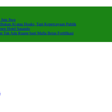
Juta Jiwa
 Bukan Al atau Hoaks, Tapi Kepercayaan Publik
emen Hotel Sasando
Tak Ada Ruang bagi Mafia Beras Fortifikasi
6