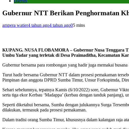
Daerah
Gubernur NTT Berikan Penghormatan Kh
ampera watier
4 tahun ago
4 tahun ago
0
5 mins
KUPANG. NUSA FLOBAMORA – Gubernur Nusa Tenggara Timur V
Umbu Yadar yang terletak di Desa Praimaditha, Kecamatan Ka
Gubernur bersama para rombongan yang hadir juga memakai busana 
Turut hadir bersama Gubernur NTT dalam prosesi pemakaman terse
Pimpinan dan anggota DPRD Sumba Timur, Unsur Forkopimda, Direkt
Sehari sebelumnya, tepatnya Kamis (6/10/2022) sore, Gubernur Vik
serta tiga ekor Kerbau ‘Madappa’ (kerbau dengan tanduk panjang), u
Seperti diketahui bersama, Sumba dengan julukannya Surga Tersembun
dilakukan, termasuk pada prosesi pemakaman.
Dalam tradisi orang Sumba Timur, khususnya dalam kalangan raja ata