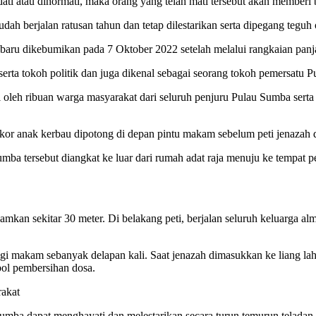
ati atau dihormati, maka orang yang telah mati tersebut akan memberi
sudah berjalan ratusan tahun dan tetap dilestarikan serta dipegang t
aru dikebumikan pada 7 Oktober 2022 setelah melalui rangkaian panj
serta tokoh politik dan juga dikenal sebagai seorang tokoh pemersatu 
oleh ribuan warga masyarakat dari seluruh penjuru Pulau Sumba serta
or anak kerbau dipotong di depan pintu makam sebelum peti jenazah d
sumba tersebut diangkat ke luar dari rumah adat raja menuju ke tempa
an sekitar 30 meter. Di belakang peti, berjalan seluruh keluarga al
gi makam sebanyak delapan kali. Saat jenazah dimasukkan ke liang laha
bol pembersihan dosa.
akat
umba dapat menghayati dan melestarikan secara turun temurun telada