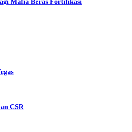
i Mafia Beras Fortifikasi
Tegas
dan CSR