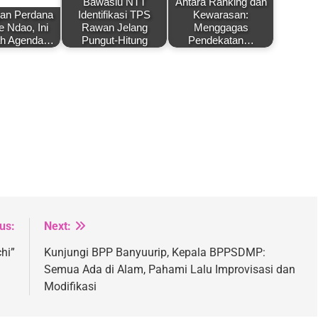
Bawaslu NTT
Antara Ranking dan
an Perdana
Identifikasi TPS
Kewarasan:
e Ndao, Ini
Rawan Jelang
Menggagas
ah Agenda…
Pungut-Hitung
Pendekatan…
us:
Next:
hi”
Kunjungi BPP Banyuurip, Kepala BPPSDMP:
Semua Ada di Alam, Pahami Lalu Improvisasi dan
Modifikasi