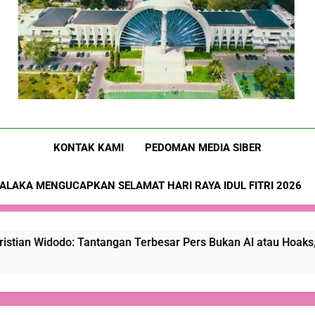
bagi
atau
Sasando
bagi
atau
Hotel
Ruang
Mafia
Hoaks,
Mafia
Hoaks,
Sasando
bagi
Beras
Tapi
Beras
Tapi
Mafia
Fortifikasi
Kepercayaan
Fortifikasi
Kepercayaan
Beras
Publik
Publik
Fortifikasi
Nusa-Flobamora.co
KONTAK KAMI
PEDOMAN MEDIA SIBER
ALAKA MENGUCAPKAN SELAMAT HARI RAYA IDUL FITRI 2026
: Tantangan Terbesar Pers Bukan Al atau Hoaks, Tapi Keperc