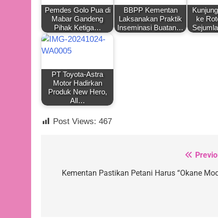
Pemdes Golo Pua di
BBPP Kementan
Kunjung
Mabar Gandeng
Laksanakan Praktik
ke Rot
Pihak Ketiga…
Inseminasi Buatan…
Sejuml
PT Toyota-Astra
Motor Hadirkan
Produk New Hero,
All…
Post Views:
467
Previo
Navigasi
pos
Kementan Pastikan Petani Harus “Okane Moc